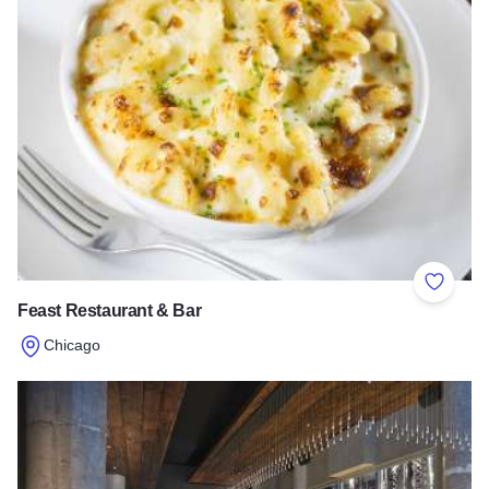
Add to 
Feast Restaurant & Bar
Chicago
Read more about Feast Restaurant & Bar