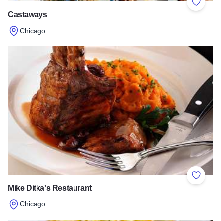
Add to 
Castaways
Chicago
Read more about Castaways
Add to 
Mike Ditka's Restaurant
Chicago
Read more about Mike Ditka's Restaurant