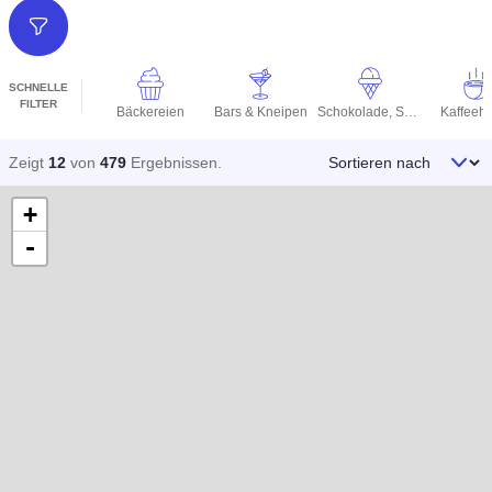
Filter
SCHNELLE
FILTER
Bäckereien
Bars & Kneipen
Schokolade, Süßigkeiten & Eiscreme
Kaffeeh
Sortieren nach
Zeigt
12
von
479
Ergebnissen
.
+
-