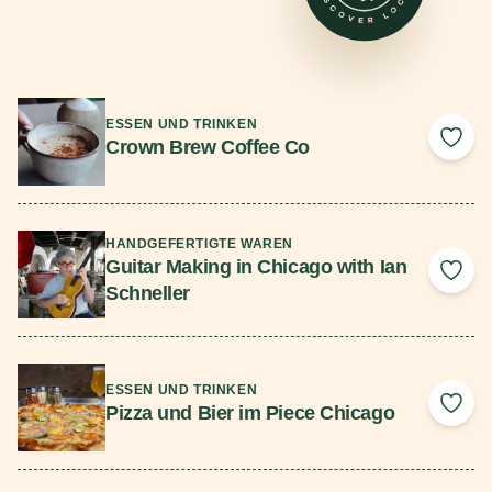
Mehr lesen
ESSEN UND TRINKEN
Crown Brew Coffee Co
Add 
Mehr lesen
HANDGEFERTIGTE WAREN
Guitar Making in Chicago with Ian
Add 
Schneller
Mehr lesen
ESSEN UND TRINKEN
Pizza und Bier im Piece Chicago
Add 
Mehr lesen