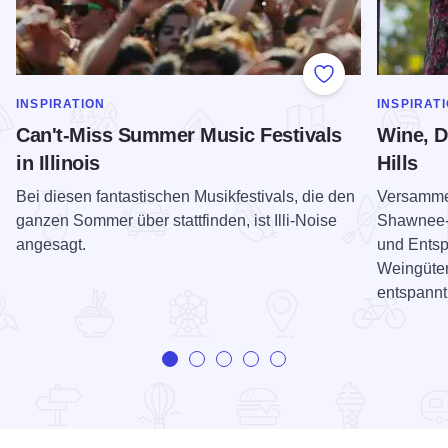
Add to Favorite
MEHR ANZEIGEN IN DER KATEGORIE
MEHR ANZ
INSPIRATION
INSPIRAT
Can't-Miss Summer Music Festivals
Wine, D
in Illinois
Hills
Bei diesen fantastischen Musikfestivals, die den
Versammel
ganzen Sommer über stattfinden, ist Illi-Noise
Shawnee-H
angesagt.
und Entsp
Weingüter
entspannt 