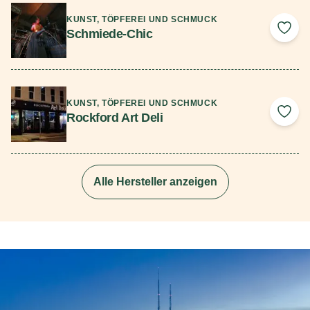
KUNST, TÖPFEREI UND SCHMUCK
Schmiede-Chic
Add 
Mehr lesen
KUNST, TÖPFEREI UND SCHMUCK
Rockford Art Deli
Add 
Alle Hersteller anzeigen