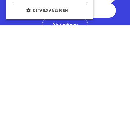
E-Mail-Adresse
COOKIE-EINSTELLUNGEN
Abonnieren
Treffen in Illinois
Barrierefreiheit
Medien
Tourismusbranche
Touren in Illinois
Sport in Illinois