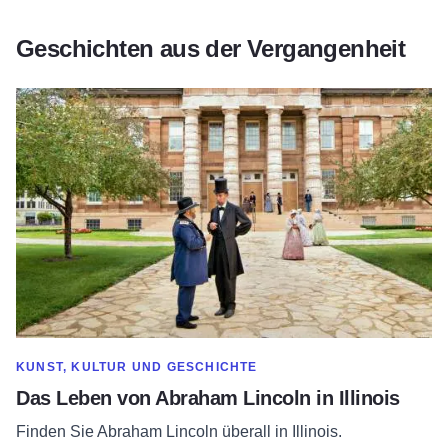
Geschichten aus der Vergangenheit
Erfahren Sie mehr zu Das Leben von Abraham Lincoln in Illin
MEHR ANZEIGEN IN DER KATEGORIE
KUNST, KULTUR UND GESCHICHTE
Das Leben von Abraham Lincoln in Illinois
Finden Sie Abraham Lincoln überall in Illinois.