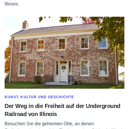
Illinois.
Erfahren Sie mehr über den Weg in die Freiheit mit der Under
MEHR ANZEIGEN IN DER KATEGORIE
KUNST, KULTUR UND GESCHICHTE
Der Weg in die Freiheit auf der Underground
Railroad von Illinois
Besuchen Sie die geheimen Orte, an denen