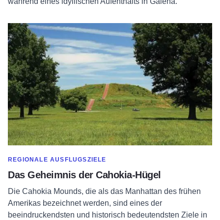
während eines idyllischen Aufenthalts in Galena.
Erfahren Sie mehr über Das Mysterium der Cahokia Mounds
MEHR ANZEIGEN IN DER KATEGORIE
REGIONALE AUSFLUGSZIELE
Das Geheimnis der Cahokia-Hügel
Die Cahokia Mounds, die als das Manhattan des frühen
Amerikas bezeichnet werden, sind eines der
beeindruckendsten und historisch bedeutendsten Ziele in