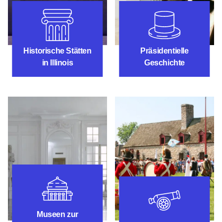
Historische Stätten
Präsidentielle G
Historische Stätten
Präsidentielle
in Illinois
Geschichte
Historische Museen
Historische Reen
Museen zur