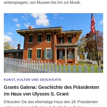
widerspiegeln, von Museen bis hin zur Musik.
Erfahren Sie mehr über Grants Galena: Präsidentengeschich
MEHR ANZEIGEN IN DER KATEGORIE
KUNST, KULTUR UND GESCHICHTE
Grants Galena: Geschichte des Präsidenten
im Haus von Ulysses S. Grant
Erkunden Sie das ehemalige Haus des 18. Präsidenten