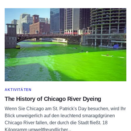
Erfahren Sie mehr über The History of Chicago River Dyeing
MEHR ANZEIGEN IN DER KATEGORIE
AKTIVITÄTEN
The History of Chicago River Dyeing
Wenn Sie Chicago am St. Patrick's Day besuchen, wird Ihr
Blick unweigerlich auf den leuchtend smaragdgrünen
Chicago River fallen, der durch die Stadt fließt. 18
Kilogramm umweltfreundlicher...