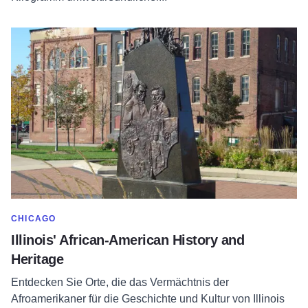
Erfahren Sie mehr über Illinois' African-American History and
MEHR ANZEIGEN IN DER KATEGORIE
CHICAGO
Illinois' African-American History and
Heritage
Entdecken Sie Orte, die das Vermächtnis der
Afroamerikaner für die Geschichte und Kultur von Illinois