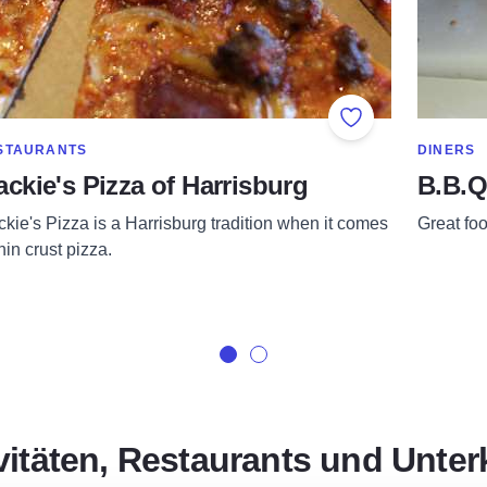
orites
Add to Favorites
OW MORE IN CATEGORY OF
SHOW MO
STAURANTS
DINERS
ckie's Pizza of Harrisburg
B.B.Q
kie's Pizza is a Harrisburg tradition when it comes
Great foo
thin crust pizza.
ivitäten, Restaurants und Unter