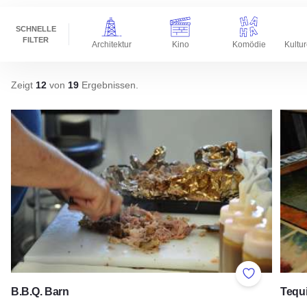
SCHNELLE
FILTER
Architektur
Kino
Komödie
Zeigt
12
von
19
Ergebnissen
.
Add to Favor
B.B.Q. Barn
Tequi