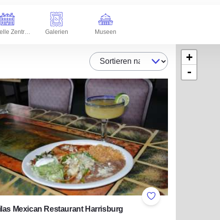
Kulturelle Zentren
Galerien
Museen
+
Sortieren nach
-
ites
Add to Favorites
las Mexican Restaurant Harrisburg