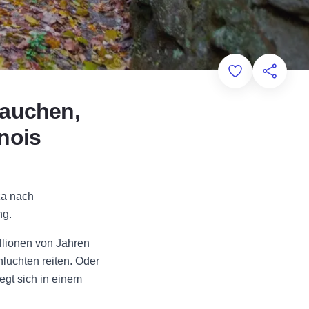
Add to Favorit
Diese Sei
brauchen,
inois
za nach
ng.
llionen von Jahren
uchten reiten. Oder
egt sich in einem