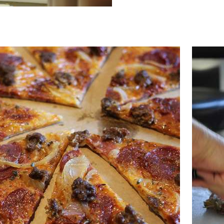
d more about Mackie's Pizza of Harrisburg
Read mor