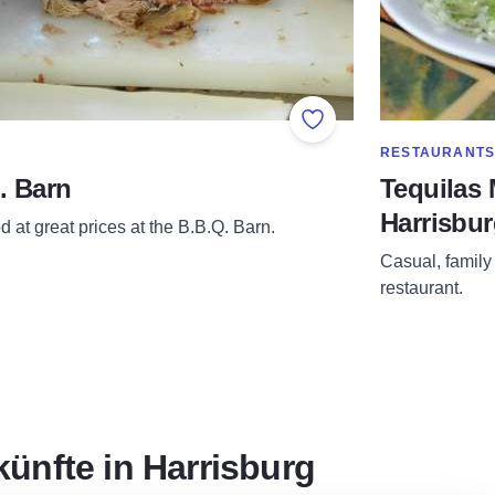
Add to Favorites
RE IN CATEGORY OF
SHOW MORE IN
RESTAURANT
. Barn
Tequilas 
Harrisbu
d at great prices at the B.B.Q. Barn.
Casual, family
restaurant.
künfte in Harrisburg