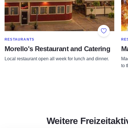
Add to Fav
SHOW MORE IN CATEGORY OF
SH
RESTAURANTS
RE
Morello's Restaurant and Catering
Ma
Local restaurant open all week for lunch and dinner.
Mac
to 
Weitere Freizeitakt