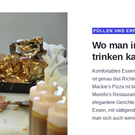
FÜLLEN UND ER
Wo man i
trinken k
Komfortables Essen 
ist genau das Rich
Mackie's Pizza ist b
Morello's Restauran
elegantere Gericht
Essen, mit sättigen
man sich auch wend