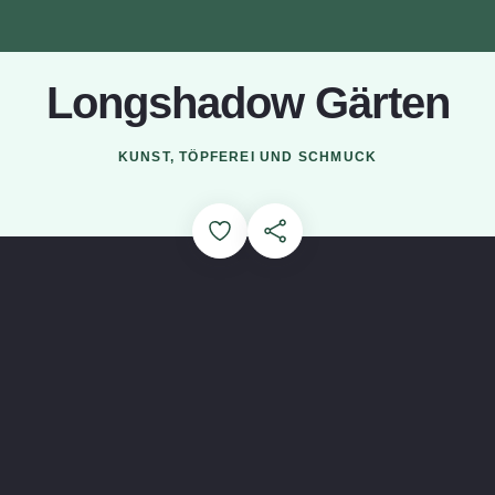
Longshadow Gärten
Laden...
KUNST, TÖPFEREI UND SCHMUCK
Add to Favorites
Diese Seite teilen
ngshadow Gardens abspielen (öffnet in einem modalen Fenste