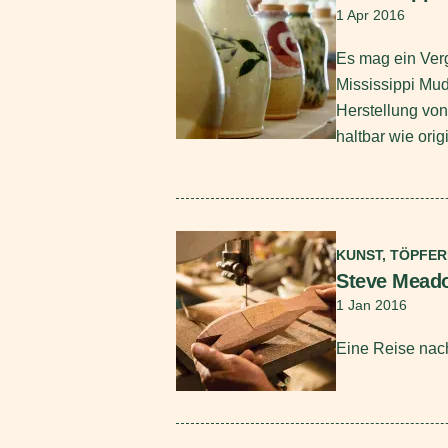
1 Apr 2016
Es mag ein Verg
Mississippi Mud
Herstellung von
haltbar wie origi
Mehr lesen
KUNST, TÖPFE
Steve Mead
1 Jan 2016
Eine Reise nach