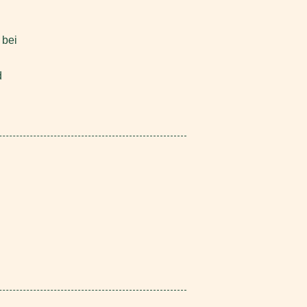
 bei
d