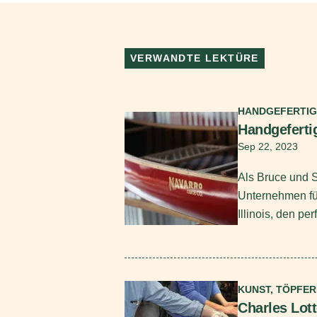
VERWANDTE LEKTÜRE
Mehr lesen
HANDGEFERTIG
Handgeferti
Sep 22, 2023
Als Bruce und 
Unternehmen für
Illinois, den per
Mehr lesen
KUNST, TÖPFE
Charles Lott