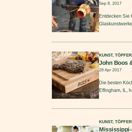
Sep 8, 2017
Entdecken Sie 
Glaskunstwerke 
Mehr lesen
KUNST, TÖPFE
John Boos &
28 Apr 2017
Die besten Köch
Effingham, IL, 
Mehr lesen
KUNST, TÖPFE
Mississipp