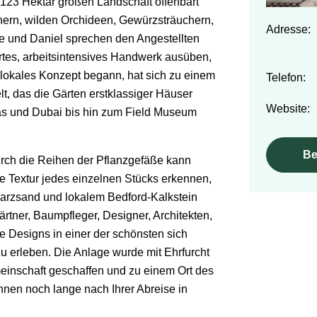
 123 Hektar großen Landschaft offenbart
hern, wilden Orchideen, Gewürzsträuchern,
Adresse:
e und Daniel sprechen den Angestellten
ertes, arbeitsintensives Handwerk ausüben,
lokales Konzept begann, hat sich zu einem
Telefon:
t, das die Gärten erstklassiger Häuser
Website:
las und Dubai bis hin zum Field Museum
Be
ch die Reihen der Pflanzgefäße kann
 Textur jedes einzelnen Stücks erkennen,
arzsand und lokalem Bedford-Kalkstein
ärtner, Baumpfleger, Designer, Architekten,
e Designs in einer der schönsten sich
zu erleben. Die Anlage wurde mit Ehrfurcht
meinschaft geschaffen und zu einem Ort des
hnen noch lange nach Ihrer Abreise in