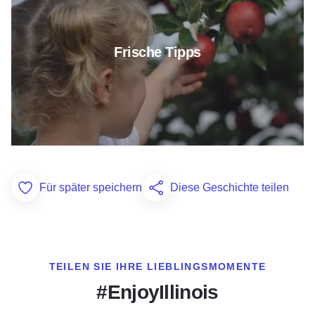
Frische Tipps
Für später speichern
Diese Geschichte teilen
Add to Favorites
TEILEN SIE IHRE LIEBLINGSMOMENTE
#EnjoyIllinois