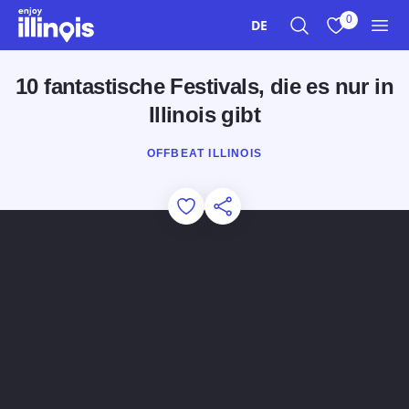
Zum Hauptinhalt springen
0
DE
Suche
Meine Favori
Men
10 fantastische Festivals, die es nur in
Illinois gibt
OFFBEAT ILLINOIS
Add to Favorites
Diese Seite teilen