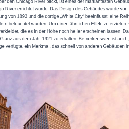
über den Chicago River blickt, ist eines der markantesten Gebäu
go River errichtet wurde. Das Design des Gebäudes wurde von
lung von 1893 und die dortige „White City“ beeinflusst, eine Re
chtern beleuchtet wurden. Um einen ähnlichen Effekt zu erziele
verkleidet, die es in der Höhe noch heller erscheinen lassen. 
lanz aus dem Jahr 1921 zu erhalten. Bemerkenswert ist auch,
ge verfügte, ein Merkmal, das schnell von anderen Gebäuden 