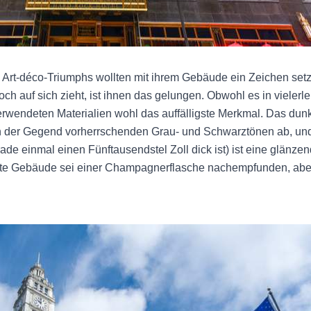
 Art-déco-Triumphs wollten mit ihrem Gebäude ein Zeichen se
 auf sich zieht, ist ihnen das gelungen. Obwohl es in vielerlei 
erwendeten Materialien wohl das auffälligste Merkmal. Das dun
in der Gegend vorherrschenden Grau- und Schwarztönen ab, und
ade einmal einen Fünftausendstel Zoll dick ist) ist eine glän
e Gebäude sei einer Champagnerflasche nachempfunden, aber d