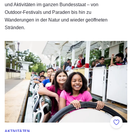
und Aktivitäten im ganzen Bundesstaat – von
Outdoor-Festivals und Paraden bis hin zu
Wanderungen in der Natur und wieder geöffneten
Stränden.
Family Fun in Illinois
Zu Fav
AKTIVITÄTEN