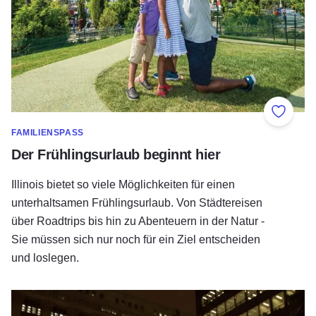
Zu Fav
FAMILIENSPASS
Der Frühlingsurlaub beginnt hier
Illinois bietet so viele Möglichkeiten für einen
unterhaltsamen Frühlingsurlaub. Von Städtereisen
über Roadtrips bis hin zu Abenteuern in der Natur -
Sie müssen sich nur noch für ein Ziel entscheiden
und loslegen.
Die wichtigsten Feiertagsmärkte in Illinois