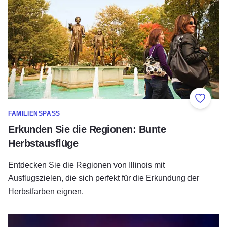
Zu Fav
FAMILIENSPASS
Erkunden Sie die Regionen: Bunte
Herbstausflüge
Entdecken Sie die Regionen von Illinois mit
Ausflugszielen, die sich perfekt für die Erkundung der
Herbstfarben eignen.
Feuerwerk zum 4. Juli und Veranstaltungen in Illinois