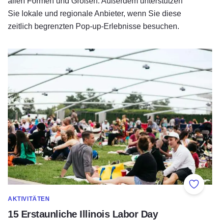
allen Formen und Größen. Außerdem unterstützen
Sie lokale und regionale Anbieter, wenn Sie diese
zeitlich begrenzten Pop-up-Erlebnisse besuchen.
15 Erstaunliche Illinois Labor Day Weekend Festivals
Zu Fav
AKTIVITÄTEN
15 Erstaunliche Illinois Labor Day