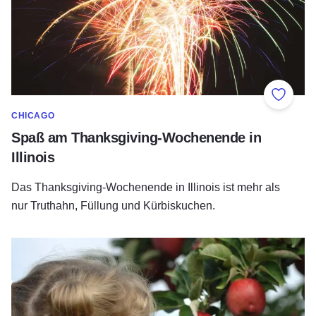
Zu Fav
CHICAGO
Spaß am Thanksgiving-Wochenende in
Illinois
Das Thanksgiving-Wochenende in Illinois ist mehr als
nur Truthahn, Füllung und Kürbiskuchen.
Frische Tipps