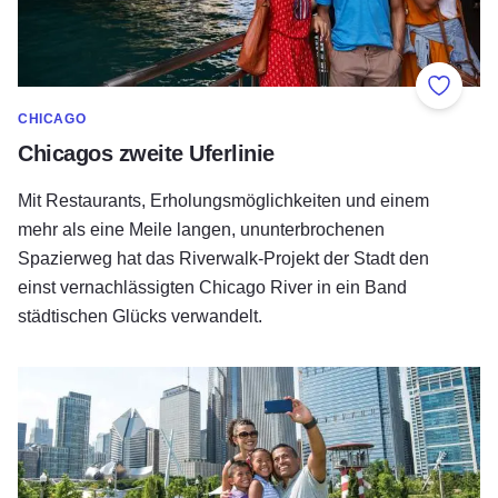
Zu Fav
CHICAGO
Chicagos zweite Uferlinie
Mit Restaurants, Erholungsmöglichkeiten und einem
mehr als eine Meile langen, ununterbrochenen
Spazierweg hat das Riverwalk-Projekt der Stadt den
einst vernachlässigten Chicago River in ein Band
städtischen Glücks verwandelt.
Der Frühlingsurlaub beginnt hier