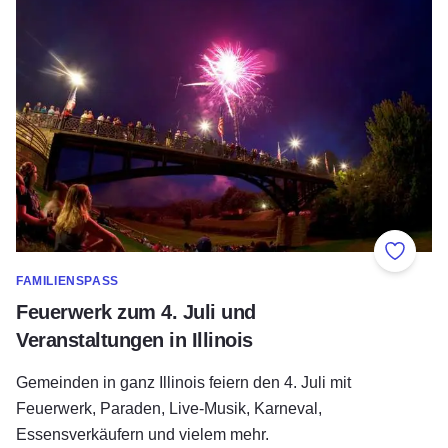
Zu Fav
FAMILIENSPASS
Feuerwerk zum 4. Juli und
Veranstaltungen in Illinois
Gemeinden in ganz Illinois feiern den 4. Juli mit
Feuerwerk, Paraden, Live-Musik, Karneval,
Essensverkäufern und vielem mehr.