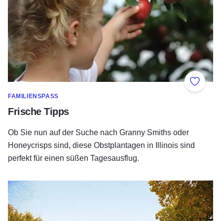
Zu Fav
FAMILIENSPASS
Frische Tipps
Ob Sie nun auf der Suche nach Granny Smiths oder
Honeycrisps sind, diese Obstplantagen in Illinois sind
perfekt für einen süßen Tagesausflug.
Erkunden Sie die Regionen: Bunte Herbstausflüge