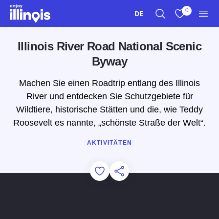
Zum Hauptinhalt springen
0
DE
Suche
Meine Favori
Men
Illinois River Road National Scenic
Byway
Machen Sie einen Roadtrip entlang des Illinois
River und entdecken Sie Schutzgebiete für
Wildtiere, historische Stätten und die, wie Teddy
Roosevelt es nannte, „schönste Straße der Welt“.
AKTIVITÄTEN
Add to Favorites
Diese Seite teilen