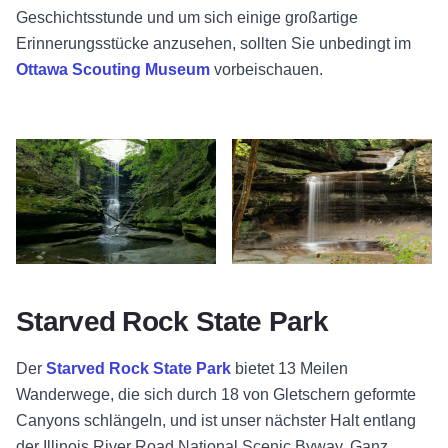
Geschichtsstunde und um sich einige großartige
Erinnerungsstücke anzusehen, sollten Sie unbedingt im
Ottawa Scouting Museum
vorbeischauen.
Wasserfall - Starved Rock State Park - Oglesby 2
Wasserfall - La Salle Canyon - St
Starved Rock State Park
Der
Starved Rock State Park
bietet 13 Meilen
Wanderwege, die sich durch 18 von Gletschern geformte
Canyons schlängeln, und ist unser nächster Halt entlang
der Illinois River Road National Scenic Byway. Ganz