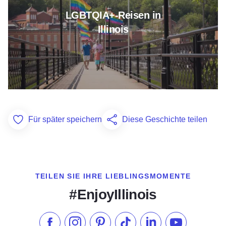
LGBTQIA+-Reisen in
Illinois
Für später speichern
Diese Geschichte teilen
Add to Favorites
TEILEN SIE IHRE LIEBLINGSMOMENTE
#EnjoyIllinois