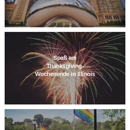
Lesen Sie mehr über Thanksgiv
Spaß am
Thanksgiving-
Wochenende in Illinois
Erfahren Sie mehr über LGBTQIA