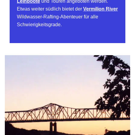
Leihboote
und Touren angeboten werden.
Etwas weiter südlich bietet der
Vermilion River
Wildwasser-Rafting-Abenteuer für alle
Schwierigkeitsgrade.