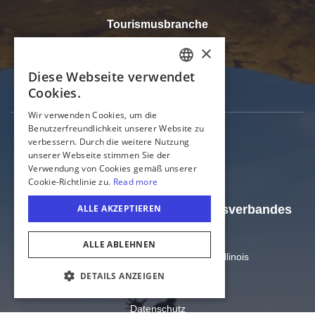
Tourismusbranche
Touren in Illinois
Sport in Illinois
Offizielle Webseite des Tourismusverbandes
Illinois
Amt für Handel und Wirtschaft von Illinois
US-Bundesstaat Illinois
COOKIE-EINSTELLUNGEN
Datenschutz