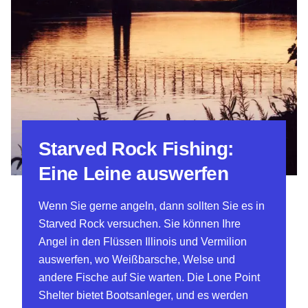
Starved Rock Fishing:
Eine Leine auswerfen
Wenn Sie gerne angeln, dann sollten Sie es in
Starved Rock versuchen. Sie können Ihre
Angel in den Flüssen Illinois und Vermilion
auswerfen, wo Weißbarsche, Welse und
andere Fische auf Sie warten. Die Lone Point
Shelter bietet Bootsanleger, und es werden