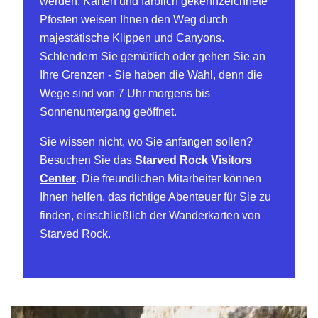
werden. Karten und farblich gekennzeichnete
Pfosten weisen Ihnen den Weg durch
majestätische Klippen und Canyons.
Schlendern Sie gemütlich oder gehen Sie an
Ihre Grenzen - Sie haben die Wahl, denn die
Wege sind von 7 Uhr morgens bis
Sonnenuntergang geöffnet.
Sie wissen nicht, wo Sie anfangen sollen?
Besuchen Sie das
Starved Rock Visitors
Center
. Die freundlichen Mitarbeiter können
Ihnen helfen, das richtige Abenteuer für Sie zu
finden, einschließlich der Wanderkarten von
Starved Rock.