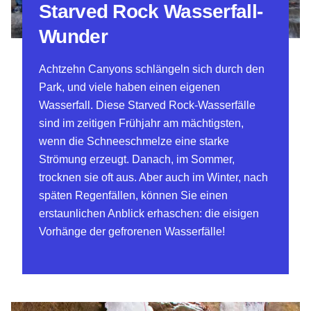
Starved Rock Wasserfall-
Wunder
Achtzehn Canyons schlängeln sich durch den
Park, und viele haben einen eigenen
Wasserfall. Diese Starved Rock-Wasserfälle
sind im zeitigen Frühjahr am mächtigsten,
wenn die Schneeschmelze eine starke
Strömung erzeugt. Danach, im Sommer,
trocknen sie oft aus. Aber auch im Winter, nach
späten Regenfällen, können Sie einen
erstaunlichen Anblick erhaschen: die eisigen
Vorhänge der gefrorenen Wasserfälle!