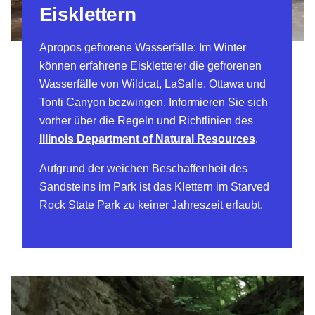
Eisklettern
Apropos gefrorene Wasserfälle: Im Winter
können erfahrene Eiskletterer die gefrorenen
Wasserfälle von Wildcat, LaSalle, Ottawa und
Tonti Canyon bezwingen. Informieren Sie sich
vorher über die Regeln und Richtlinien des
Illinois Department of Natural Resources
.
Aufgrund der weichen Beschaffenheit des
Sandsteins im Park ist das Klettern im Starved
Rock State Park zu keiner Jahreszeit erlaubt.