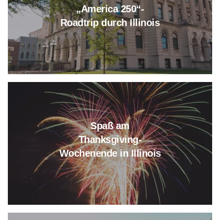
„America 250“-
Roadtrip durch Illinois
Lesen Sie mehr über Thanksgiv
Spaß am
Thanksgiving-
Wochenende in Illinois
Lesen Sie mehr über Sticks on 