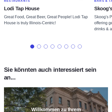
SHOW MORE IN CATEGORY OF
SHOW MOR
RESTAURANTS
BARS & T
Lodi Tap House
Skoog's
Great Food, Great Beer, Great People! Lodi Tap
Skoog's P
House is truly Illinois-Centric!
offering g
drinks & a
Sie könnten auch interessiert sein
an...
Erfahren Sie mehr über „Welcom
Willkommen zu Ihrem