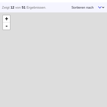
Sortieren nach
Zeigt
12
von
51
Ergebnissen
.
+
-