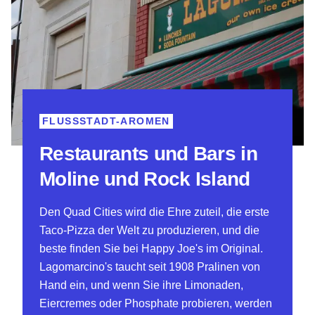
FLUSSSTADT-AROMEN
Restaurants und Bars in
Moline und Rock Island
Den Quad Cities wird die Ehre zuteil, die erste
Taco-Pizza der Welt zu produzieren, und die
beste finden Sie bei Happy Joe's im Original.
Lagomarcino's taucht seit 1908 Pralinen von
Hand ein, und wenn Sie ihre Limonaden,
Eiercremes oder Phosphate probieren, werden