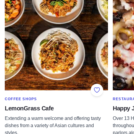
Add to Favorite
SHOW MORE IN CATEGORY OF
SHOW MOR
COFFEE SHOPS
RESTAUR
LemonGrass Cafe
Happy J
Extending a warm welcome and offering tasty
Over 13 H
dishes from a variety of Asian cultures and
throughout
styles.
parlors a