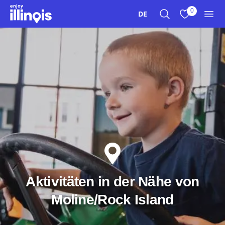
Zum Hauptinhalt springen
0
DE
Suche
Meine Favori
Men
Aktivitäten in der Nähe von
Moline/Rock Island