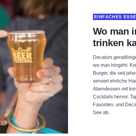
EINFACHES ESS
Wo man i
trinken k
Decaturs geradlinig
wo man hingeht. Krek
Burger, die seit je
serviert ehrliche H
Abendessen mit kre
Cocktails hervor. Ta
Favoriten, und Deca
See ab.