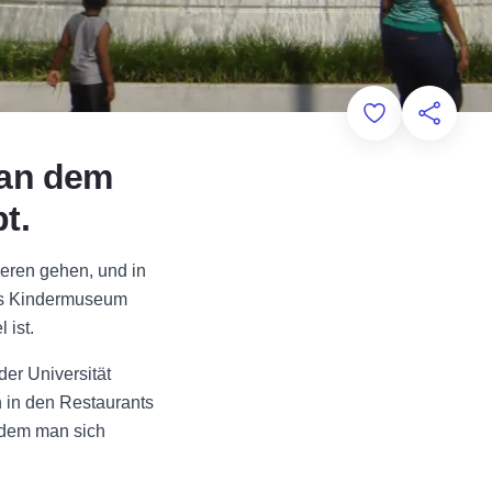
Add to Favorit
Diese Sei
, an dem
t.
eren gehen, und in
as Kindermuseum
 ist.
er Universität
n in den Restaurants
n dem man sich