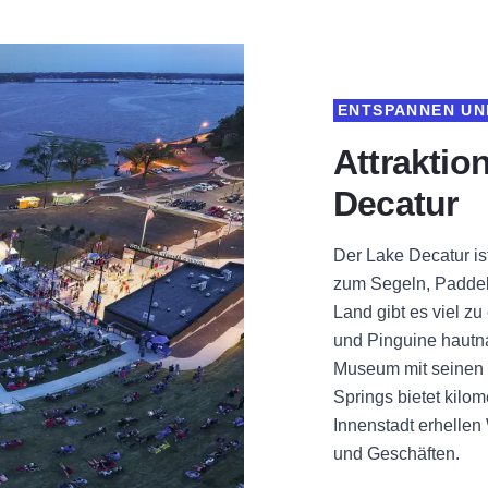
ENTSPANNEN UND
Attraktio
Decatur
Der Lake Decatur ist
zum Segeln, Paddel
Land gibt es viel z
und Pinguine hautna
Museum mit seinen
Springs bietet kilom
Innenstadt erhelle
und Geschäften.