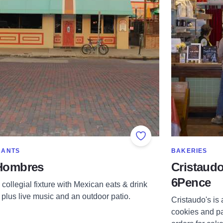
Add to Favorites
RE IN CATEGORY OF
SHOW MORE IN
RANTS
BAKERIES
Hombres
Cristaudo
6Pence
collegial fixture with Mexican eats & drink
 plus live music and an outdoor patio.
Cristaudo's is a
cookies and pa