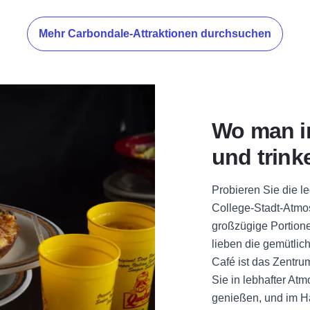
Mehr Carbondale-Attraktionen durchsuchen
Wo man i
und trink
Probieren Sie die l
College-Stadt-Atmosp
großzügige Portione
lieben die gemütli
Café ist das Zentr
Sie in lebhafter At
genießen, und im Ha