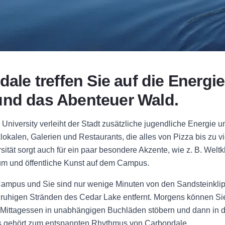
dale treffen Sie auf die Energi
nd das Abenteuer Wald.
 University verleiht der Stadt zusätzliche jugendliche Energie und
klokalen, Galerien und Restaurants, die alles von Pizza bis zu 
sität sorgt auch für ein paar besondere Akzente, wie z. B. Wel
um und öffentliche Kunst auf dem Campus.
ampus und Sie sind nur wenige Minuten von den Sandsteinklip
 ruhigen Stränden des Cedar Lake entfernt. Morgens können S
ittagessen in unabhängigen Buchläden stöbern und dann in de
as gehört zum entspannten Rhythmus von Carbondale.