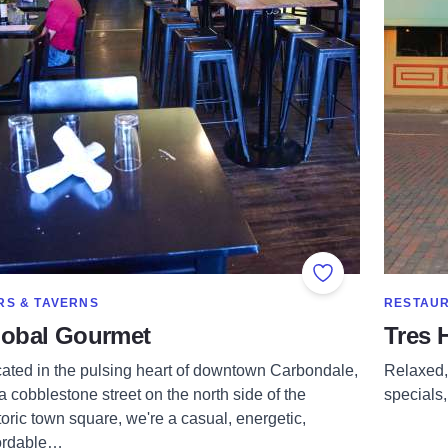
orites
Add to Favorites
OW MORE IN CATEGORY OF
SHOW MO
RS & TAVERNS
RESTAU
lobal Gourmet
Tres 
ated in the pulsing heart of downtown Carbondale,
Relaxed, 
a cobblestone street on the north side of the
specials,
toric town square, we're a casual, energetic,
ordable…