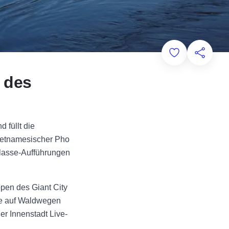
Add to Favorit
Diese Sei
e des
 füllt die
vietnamesischer Pho
tklasse-Aufführungen
pen des Giant City
ie auf Waldwegen
r Innenstadt Live-