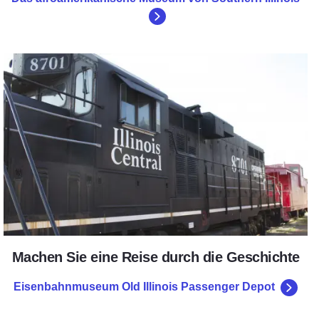
Eisenbahnmuseum Old Illinois 
Machen Sie eine Reise durch die Geschichte
Eisenbahnmuseum Old Illinois Passenger Depot