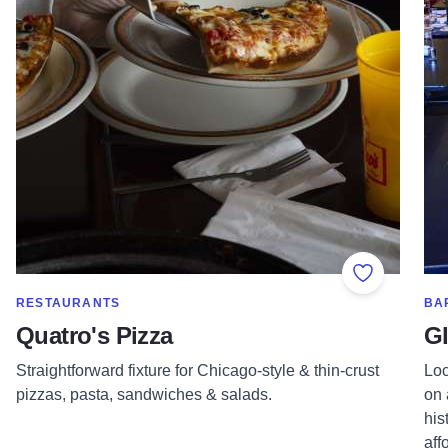
Add to Fav
SHOW MORE IN CATEGORY OF
SH
RESTAURANTS
BA
Quatro's Pizza
G
Straightforward fixture for Chicago-style & thin-crust
Loc
pizzas, pasta, sandwiches & salads.
on 
his
aff