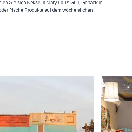
len Sie sich Kekse in Mary Lou's Grill, Gebäck in
oder frische Produkte auf dem wöchentlichen
e about Tres Hombres
Read more abo