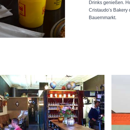
Drinks genießen. Ho
Cristaudo's Bakery 
Bauernmarkt.
d more about Global Gourmet
Read mor