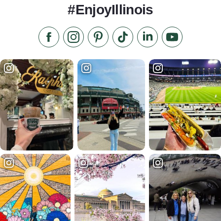
#EnjoyIllinois
Liken Sie uns auf Facebook
Folgen Sie uns auf Instagram
Besuchen Sie unser Pinterest
Folgen Sie uns auf TikTok
Folgen Sie uns auf L
Abonnieren S