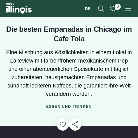
Zum Hauptinhalt springen
0
DE
Suche
Meine Favori
Men
Die besten Empanadas in Chicago im
Cafe Tola
Eine Mischung aus Köstlichkeiten in einem Lokal in
Lakeview mit farbenfrohem mexikanischem Pep
und einer abenteuerlichen Speisekarte mit täglich
zubereiteten, hausgemachten Empanadas und
sündhaft leckeren Kaffees, die garantiert Ihre Welt
verändern werden.
ESSEN UND TRINKEN
Add to Favorites
Diese Seite teilen
Sehen Sie sich das Video a