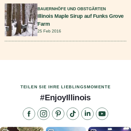
Mehr lesen
BAUERNHÖFE UND OBSTGÄRTEN
Illinois Maple Sirup auf Funks Grove
Farm
25 Feb 2016
TEILEN SIE IHRE LIEBLINGSMOMENTE
#EnjoyIllinois
Liken Sie uns auf Facebook
Folgen Sie uns auf Instagram
Besuchen Sie unser Pinterest
Folgen Sie uns auf TikTok
Folgen Sie uns auf L
Abonnieren S