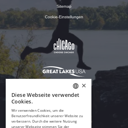
Sitemap
Cookie-Einstellungen
×
Diese Webseite verwendet
ENGLISH
Cookies.
GERMAN
Wir verwenden Cookies, um die
Benutzerfreundlichkeit unserer Website zu
SPANISH
verbessern. Durch die weitere Nutzung
ITALIAN
unserer Webseite stimmen Sie der
Acrobat Reader herunterladen