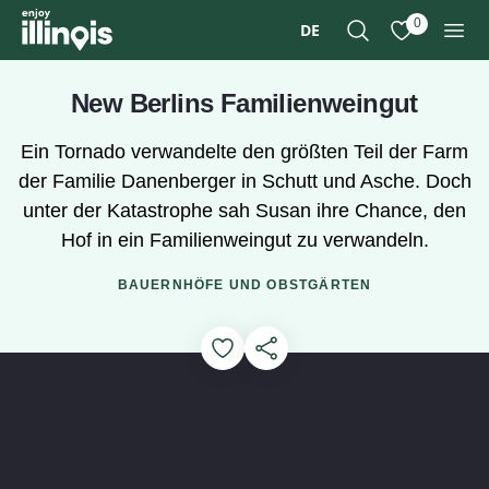
Zum Hauptinhalt springen
0
DE
Suche
Meine Favori
Men
New Berlins Familienweingut
Ein Tornado verwandelte den größten Teil der Farm
der Familie Danenberger in Schutt und Asche. Doch
unter der Katastrophe sah Susan ihre Chance, den
Hof in ein Familienweingut zu verwandeln.
BAUERNHÖFE UND OBSTGÄRTEN
Add to Favorites
Diese Seite teilen