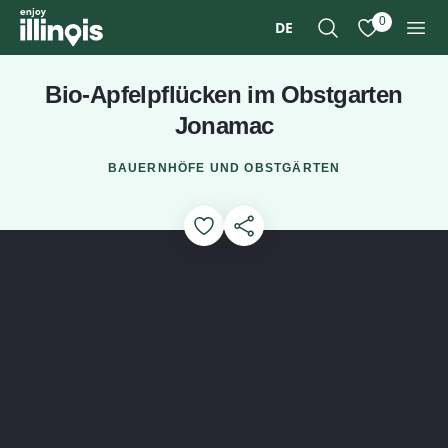
Zum Hauptinhalt springen
0
DE
Suche
Meine Favori
Men
Bio-Apfelpflücken im Obstgarten
Jonamac
BAUERNHÖFE UND OBSTGÄRTEN
Add to Favorites
Diese Seite teilen