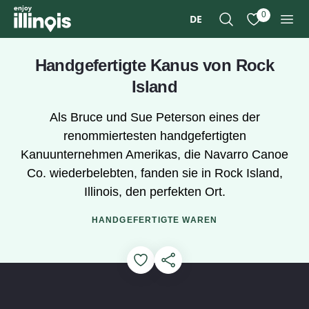
Zum Hauptinhalt springen
0
DE
Suche
Meine Favori
Men
Handgefertigte Kanus von Rock
Island
Als Bruce und Sue Peterson eines der
renommiertesten handgefertigten
Kanuunternehmen Amerikas, die Navarro Canoe
Co. wiederbelebten, fanden sie in Rock Island,
Illinois, den perfekten Ort.
HANDGEFERTIGTE WAREN
Add to Favorites
Diese Seite teilen
Sehen Sie sich das Video an