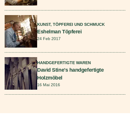
Mehr lesen
KUNST, TÖPFEREI UND SCHMUCK
Eshelman Töpferei
24 Feb 2017
Mehr lesen
HANDGEFERTIGTE WAREN
David Stine's handgefertigte
Holzmöbel
16 Mai 2016