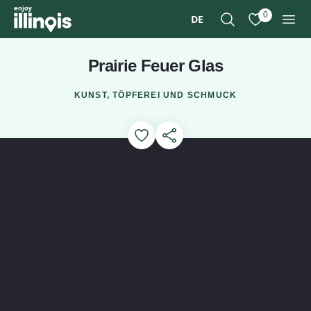
Zum Hauptinhalt springen
0
DE
Suche
Meine Favori
Men
Prairie Feuer Glas
KUNST, TÖPFEREI UND SCHMUCK
Add to Favorites
Diese Seite teilen