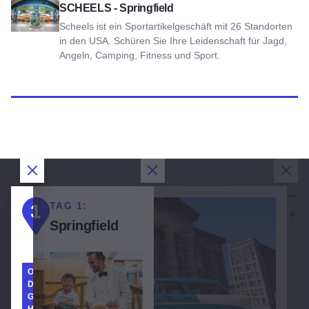
Ansicht SCHEELS - Springfield
SCHEELS - Springfield
Scheels ist ein Sportartikelgeschäft mit 26 Standorten
in den USA. Schüren Sie Ihre Leidenschaft für Jagd,
Angeln, Camping, Fitness und Sport.
Dialog schließen
Dialog schließen
Dialog schließen
Dial
1
TAG 1:
TAG 2:
TAG 3:
1
2
3
Springfield
Springfield
Springfield
ORTE,
ORTE,
DIE MAN
DIE MAN
GESEHEN
GESEHEN
HABEN
HABEN