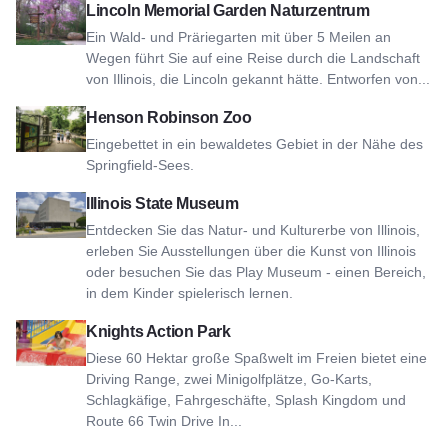
Ansicht Lincoln Memorial Garden Nature Center
Lincoln Memorial Garden Naturzentrum
Ein Wald- und Präriegarten mit über 5 Meilen an
Wegen führt Sie auf eine Reise durch die Landschaft
von Illinois, die Lincoln gekannt hätte. Entworfen von...
Siehe Henson Robinson Zoo
Henson Robinson Zoo
Eingebettet in ein bewaldetes Gebiet in der Nähe des
Springfield-Sees.
Siehe Illinois State Museum
Illinois State Museum
Entdecken Sie das Natur- und Kulturerbe von Illinois,
erleben Sie Ausstellungen über die Kunst von Illinois
oder besuchen Sie das Play Museum - einen Bereich,
in dem Kinder spielerisch lernen.
Ansicht Knights Action Park
Knights Action Park
Diese 60 Hektar große Spaßwelt im Freien bietet eine
Driving Range, zwei Minigolfplätze, Go-Karts,
Schlagkäfige, Fahrgeschäfte, Splash Kingdom und
Route 66 Twin Drive In...