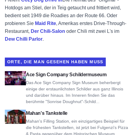
Hotdogs am Stiel, der in Teig getaucht und frittiert wird,
bedient seit 1949 die Roadies an der Route 66. Oder
probieren Sie
Maid Rite
, Amerikas erstes Drive-Through-
Restaurant,
Der Chili-Salon
oder Chili mit zwei L's im
Dew Chilli Parlor
.
ORTE, DIE MAN GESEHEN HABEN MUSS
Siehe Ace Sign Company Sign Museum
Ace Sign Company Schildermuseum
Das Ace Sign Company Sign Museum beherbergt
einige der erstaunlichsten Schilder aus ganz Illinois
und darüber hinaus. Im Inneren finden Sie das
berühmte "Sonrise Doughnut"-Schild...
Ansicht Mahan's Filling Station
Mahan's Tankstelle
Mahan's Filling Station, ein einzigartiges Beispiel für
die frühesten Tankstellen, ist jetzt bei Fulgenzi's Pizza
& Pasta gegenüber dem Historischen Museum