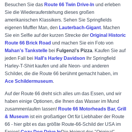
Besuchen Sie das
Route 66 Twin Drive-In
und erleben
Sie die Wiederauferstehung dieses großen
amerikanischen Klassikers. Sehen Sie Springfields
eigenen Muffler Man, den
Lauterbach-Gigant
. Machen
Sie ein Selfie auf der kurzen Strecke der
Original Historic
Route 66 Brick Road
und machen Sie ein Foto von
Mahan's Tankstelle
bei
Fulgenzi's Pizza
. Kaufen Sie auf
jeden Fall bei
Hall's Harley Davidson
Ihr Springfield
Harley-T-Shirt kaufen und alle Neon- und anderen
Schilder, die die Route 66 berühmt gemacht haben, im
Ace Schildermuseum
.
Auf der Route 66 dreht sich alles um das Essen, und wir
haben einige Optionen, die Ihnen das Wasser im Mund
zusammenlaufen lassen!
Route 66 Motorheads Bar, Grill
& Museum
ist ein großartiger Ort für Liebhaber der Route
66 - hier gibt es das größte Route-66-Schild der USA im
Freien!
Cozy Dog Drive In
Die Heimat des "Original"-