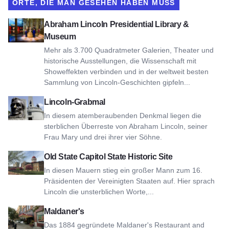
ORTE, DIE MAN GESEHEN HABEN MUSS
Abraham Lincoln Presidential Library & Museum ansehen
Abraham Lincoln Presidential Library &
Museum
Mehr als 3.700 Quadratmeter Galerien, Theater und
historische Ausstellungen, die Wissenschaft mit
Showeffekten verbinden und in der weltweit besten
Sammlung von Lincoln-Geschichten gipfeln...
Lincoln-Grabstätte ansehen
Lincoln-Grabmal
In diesem atemberaubenden Denkmal liegen die
sterblichen Überreste von Abraham Lincoln, seiner
Frau Mary und drei ihrer vier Söhne.
Ansicht Old State Capitol State Historic Site
Old State Capitol State Historic Site
In diesen Mauern stieg ein großer Mann zum 16.
Präsidenten der Vereinigten Staaten auf. Hier sprach
Lincoln die unsterblichen Worte,...
Ansicht Maldaner's
Maldaner's
Das 1884 gegründete Maldaner's Restaurant and