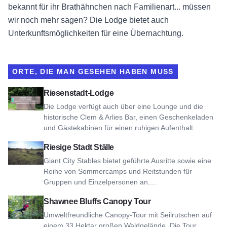
bekannt für ihr Brathähnchen nach Familienart... müssen
wir noch mehr sagen? Die Lodge bietet auch
Unterkunftsmöglichkeiten für eine Übernachtung.
ORTE, DIE MAN GESEHEN HABEN MUSS
Ansicht der Giant City Lodge
Riesenstadt-Lodge
Die Lodge verfügt auch über eine Lounge und die
historische Clem & Arlies Bar, einen Geschenkeladen
und Gästekabinen für einen ruhigen Aufenthalt.
Ansicht Giant City Stables
Riesige Stadt Ställe
Giant City Stables bietet geführte Ausritte sowie eine
Reihe von Sommercamps und Reitstunden für
Gruppen und Einzelpersonen an....
Shawnee Bluffs Canopy Tour ansehen
Shawnee Bluffs Canopy Tour
Umweltfreundliche Canopy-Tour mit Seilrutschen auf
einem 33 Hektar großen Waldgelände. Die Tour