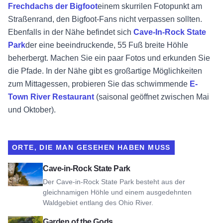
Frechdachs der Bigfoot
einem skurrilen Fotopunkt am
Straßenrand, den Bigfoot-Fans nicht verpassen sollten.
Ebenfalls in der Nähe befindet sich
Cave-In-Rock State
Park
der eine beeindruckende, 55 Fuß breite Höhle
beherbergt. Machen Sie ein paar Fotos und erkunden Sie
die Pfade. In der Nähe gibt es großartige Möglichkeiten
zum Mittagessen, probieren Sie das schwimmende
E-
Town River Restaurant
(saisonal geöffnet zwischen Mai
und Oktober).
ORTE, DIE MAN GESEHEN HABEN MUSS
Ansicht Cave-in-Rock State Park
Cave-in-Rock State Park
Der Cave-in-Rock State Park besteht aus der
gleichnamigen Höhle und einem ausgedehnten
Waldgebiet entlang des Ohio River.
Ansicht Garten der Götter
Garden of the Gods