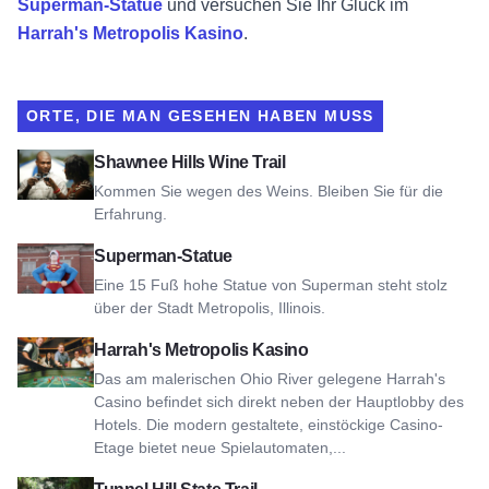
Superman-Statue
und versuchen Sie Ihr Glück im
Harrah's Metropolis Kasino
.
ORTE, DIE MAN GESEHEN HABEN MUSS
Blick auf den Shawnee Hills Wine Trail
Shawnee Hills Wine Trail
Kommen Sie wegen des Weins. Bleiben Sie für die
Erfahrung.
Ansicht Superman-Statue
Superman-Statue
Eine 15 Fuß hohe Statue von Superman steht stolz
über der Stadt Metropolis, Illinois.
Ansicht Harrah's Metropolis Kasino
Harrah's Metropolis Kasino
Das am malerischen Ohio River gelegene Harrah's
Casino befindet sich direkt neben der Hauptlobby des
Hotels. Die modern gestaltete, einstöckige Casino-
Etage bietet neue Spielautomaten,...
Ansicht Tunnel Hill State Trail