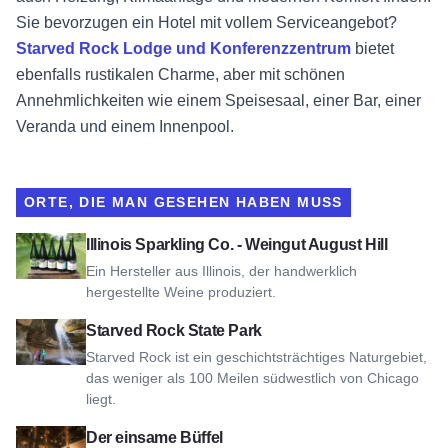
Sie bevorzugen ein Hotel mit vollem Serviceangebot?
Starved Rock Lodge und Konferenzzentrum
bietet
ebenfalls rustikalen Charme, aber mit schönen
Annehmlichkeiten wie einem Speisesaal, einer Bar, einer
Veranda und einem Innenpool.
ORTE, DIE MAN GESEHEN HABEN MUSS
Siehe Illinois Sparkling Co. - August Hill Winery
Illinois Sparkling Co. - Weingut August Hill
Ein Hersteller aus Illinois, der handwerklich
hergestellte Weine produziert.
Ansicht Starved Rock State Park
Starved Rock State Park
Starved Rock ist ein geschichtsträchtiges Naturgebiet,
das weniger als 100 Meilen südwestlich von Chicago
liegt.
Ansicht Der einsame Büffel
Der einsame Büffel