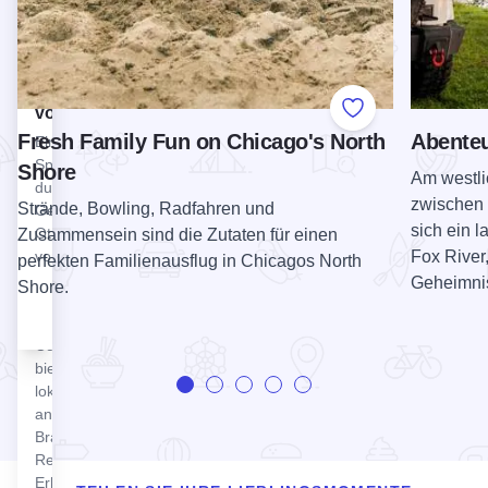
Ein Hotel und
Reiten,
Konferenzzentrum
reichlich...
mit vollem
Die Wandmalereien von Ottawa ansehen
Die
Serviceangebot im
Wandmalereien
Starved Rock State
von Ottawa
Add to Favorite
Park.
Fresh Family Fun on Chicago's North
Abenteu
Siehe Tangled Roots Brewing Company
Eine
Brauerei
Spurensuche
Shore
Tangled
Am westli
durch die
Roots
zwischen 
Strände, Bowling, Radfahren und
Geschichte
Brewing
sich ein l
Ottawas anhand
Zusammensein sind die Zutaten für einen
Company
Fox River
von Kunstwerken
perfekten Familienausflug in Chicagos North
Die Tangled
Geheimnis
Shore.
Roots
Brewing
Company
bietet ein
lokal
angebautes
Brauerei-
Restaurant-
Erlebnis