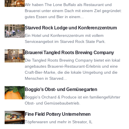
Wir haben The Lone Buffalo als Restaurant und
Brauerei unter einem Dach mit einem Ziel gegründet:
gutes Essen und Bier in einem...
Ansicht Starved Rock Lodge und Konferenzzentrum
Starved Rock Lodge und Konferenzzentrum
Ein Hotel und Konferenzzentrum mit vollem
Serviceangebot im Starved Rock State Park.
Siehe Tangled Roots Brewing Company
Brauerei Tangled Roots Brewing Company
Die Tangled Roots Brewing Company bietet ein lokal
angebautes Brauerei-Restaurant-Erlebnis und eine
Craft-Bier-Marke, die die lokale Umgebung und die
Menschen in Starved...
Sehen Sie Boggio's Obst- und Gemüsegarten
Boggio's Obst- und Gemüsegarten
Boggio's Orchard & Produce ist ein familiengeführter
Obst- und Gemüsebaubetrieb.
Ansicht Fine Field Pottery Company
Fine Field Pottery Unternehmen
Töpferwaren und mehr in Streator, IL