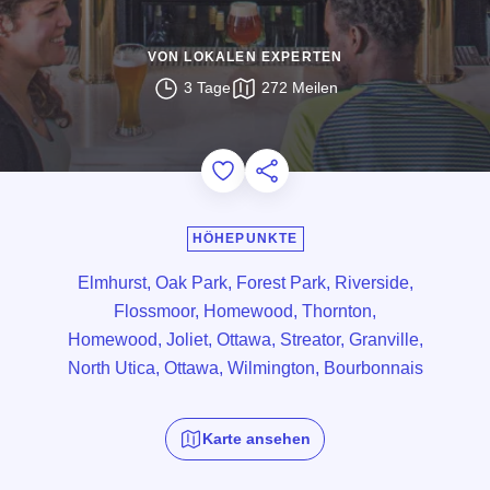
VON LOKALEN EXPERTEN
3 Tage
272 Meilen
Add to Favorites
Diese Seite teilen
HÖHEPUNKTE
Elmhurst, Oak Park, Forest Park, Riverside,
Flossmoor, Homewood, Thornton,
Homewood, Joliet, Ottawa, Streator, Granville,
North Utica, Ottawa, Wilmington, Bourbonnais
Karte ansehen