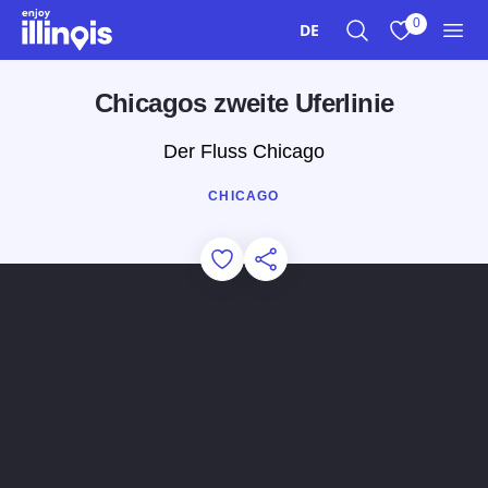
Zum Hauptinhalt springen
0
DE
Suche
Meine Favori
Men
Chicagos zweite Uferlinie
Der Fluss Chicago
CHICAGO
Add to Favorites
Diese Seite teilen