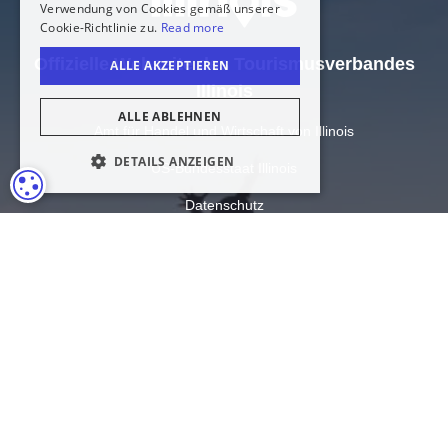
Offizielle Webseite des Tourismusverbandes
Illinois
Amt für Handel und Wirtschaft von Illinois
US-Bundesstaat Illinois
COOKIE-EINSTELLUNGEN
Datenschutz
Sitemap
Cookie-Einstellungen