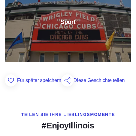
Sport
Für später speichern
Diese Geschichte teilen
Add to Favorites
TEILEN SIE IHRE LIEBLINGSMOMENTE
#EnjoyIllinois