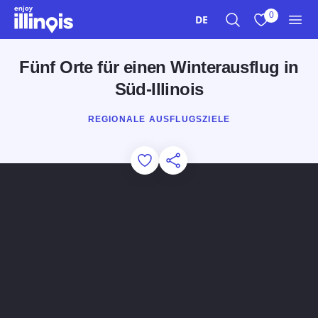
Zum Hauptinhalt springen
0
DE
Suche
Meine Favori
Men
Fünf Orte für einen Winterausflug in
Süd-Illinois
REGIONALE AUSFLUGSZIELE
Add to Favorites
Diese Seite teilen