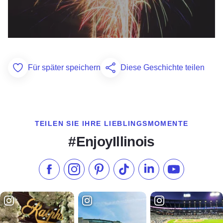
Für später speichern
Diese Geschichte teilen
Add to Favorites
TEILEN SIE IHRE LIEBLINGSMOMENTE
#EnjoyIllinois
Liken Sie uns auf Facebook
Folgen Sie uns auf Instagram
Besuchen Sie unser Pinterest
Folgen Sie uns auf TikTok
Folgen Sie uns auf L
Abonnieren S