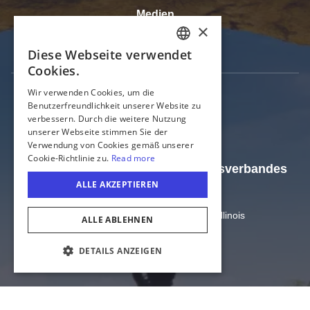
Medien
×
Tourismusbranche
Diese Webseite verwendet
ENGLISH
Cookies.
GERMAN
Wir verwenden Cookies, um die
Benutzerfreundlichkeit unserer Website zu
SPANISH
verbessern. Durch die weitere Nutzung
ITALIAN
unserer Webseite stimmen Sie der
Verwendung von Cookies gemäß unserer
FRENCH
Cookie-Richtlinie zu.
Read more
Offizielle Webseite des Tourismusverbandes
JAPANESE
ALLE AKZEPTIEREN
Illinois
Amt für Handel und Wirtschaft von Illinois
ALLE ABLEHNEN
US-Bundesstaat Illinois
DETAILS ANZEIGEN
COOKIE-EINSTELLUNGEN
Datenschutz
Sitemap