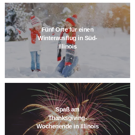
Erfahren Sie mehr über Fünf Übe
Fünf Orte für einen
Winterausflug in Süd-
Illinois
Lesen Sie mehr über Thanksgiv
Spaß am
Thanksgiving-
Wochenende in Illinois