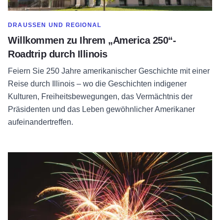
MEHR ANZEIGEN IN DER KATEGORIE
DRAUSSEN UND REGIONAL
Willkommen zu Ihrem „America 250“-
Roadtrip durch Illinois
Feiern Sie 250 Jahre amerikanischer Geschichte mit einer
Reise durch Illinois – wo die Geschichten indigener
Kulturen, Freiheitsbewegungen, das Vermächtnis der
Präsidenten und das Leben gewöhnlicher Amerikaner
aufeinandertreffen.
Lesen Sie mehr über Thanksgiving-Wochenendspaß in Illino