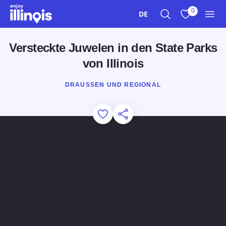
Zum Hauptinhalt springen
0
DE
Suche
Meine Favori
Men
Versteckte Juwelen in den State Parks
von Illinois
DRAUSSEN UND REGIONAL
Add to Favorites
Diese Seite teilen