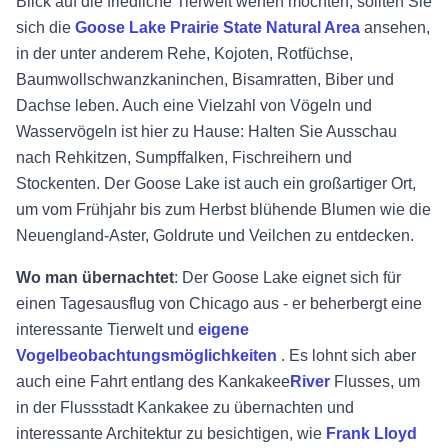
Blick auf die friedliche Tierwelt werfen möchten, sollten Sie
sich die
Goose Lake Prairie State Natural Area
ansehen,
in der unter anderem Rehe, Kojoten, Rotfüchse,
Baumwollschwanzkaninchen, Bisamratten, Biber und
Dachse leben. Auch eine Vielzahl von Vögeln und
Wasservögeln ist hier zu Hause: Halten Sie Ausschau
nach Rehkitzen, Sumpffalken, Fischreihern und
Stockenten. Der Goose Lake ist auch ein großartiger Ort,
um vom Frühjahr bis zum Herbst blühende Blumen wie die
Neuengland-Aster, Goldrute und Veilchen zu entdecken.
Wo man übernachtet
: Der Goose Lake eignet sich für
einen Tagesausflug von Chicago aus - er beherbergt eine
interessante Tierwelt und
eigene
Vogelbeobachtungsmöglichkeiten
. Es lohnt sich aber
auch eine Fahrt entlang des
Kankakee
River
Flusses, um
in der Flussstadt Kankakee zu übernachten und
interessante Architektur zu besichtigen, wie
Frank Lloyd