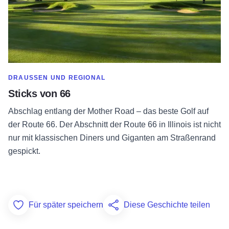
MEHR ANZEIGEN IN DER KATEGORIE
DRAUSSEN UND REGIONAL
Sticks von 66
Abschlag entlang der Mother Road – das beste Golf auf
der Route 66. Der Abschnitt der Route 66 in Illinois ist nicht
nur mit klassischen Diners und Giganten am Straßenrand
gespickt.
Für später speichern
Diese Geschichte teilen
Add to Favorites