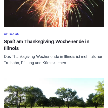
MEHR ANZEIGEN IN DER KATEGORIE
CHICAGO
Spaß am Thanksgiving-Wochenende in
Illinois
Das Thanksgiving-Wochenende in Illinois ist mehr als nur
Truthahn, Füllung und Kürbiskuchen.
Lesen Sie mehr über Sticks on 66