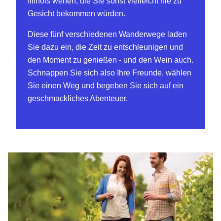
Illinois werfen, die Sie sonst vielleicht nie zu
Gesicht bekommen würden.
Diese fünf verschiedenen Wanderwege laden
Sie dazu ein, die Zeit zu entschleunigen und
den Moment zu genießen - und den Wein auch.
Schnappen Sie sich also Ihre Freunde, wählen
Sie einen Weg und begeben Sie sich auf ein
geschmackliches Abenteuer.
Shawnee Hills Wine Trail (Süd-Illinois)