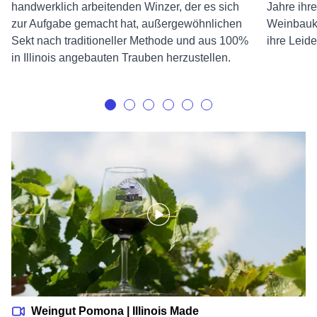
handwerklich arbeitenden Winzer, der es sich
Jahre ihr
zur Aufgabe gemacht hat, außergewöhnlichen
Weinbauku
Sekt nach traditioneller Methode und aus 100%
ihre Leid
in Illinois angebauten Trauben herzustellen.
Weingut Pomona | Illinois Made
Weingut Pomona | Illinois Made