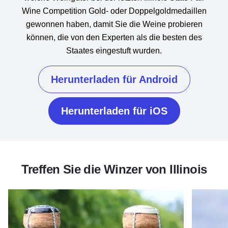
Wine Competition Gold- oder Doppelgoldmedaillen
gewonnen haben, damit Sie die Weine probieren
können, die von den Experten als die besten des
Staates eingestuft wurden.
Herunterladen für Android
Herunterladen für iOS
Treffen Sie die Winzer von Illinois
Erfahren Sie mehr über Illinois Made Sparkling Wine
Erfahren 