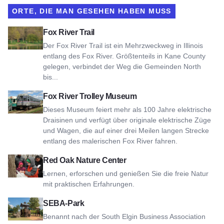
ORTE, DIE MAN GESEHEN HABEN MUSS
Ansicht Fox River Trail
Fox River Trail
Der Fox River Trail ist ein Mehrzweckweg in Illinois
entlang des Fox River. Größtenteils in Kane County
gelegen, verbindet der Weg die Gemeinden North
bis...
Fox River Trolley Museum ansehen
Fox River Trolley Museum
Dieses Museum feiert mehr als 100 Jahre elektrische
Draisinen und verfügt über originale elektrische Züge
und Wagen, die auf einer drei Meilen langen Strecke
entlang des malerischen Fox River fahren.
Ansicht Red Oak Nature Center
Red Oak Nature Center
Lernen, erforschen und genießen Sie die freie Natur
mit praktischen Erfahrungen.
Ansicht SEBA Park
SEBA-Park
Benannt nach der South Elgin Business Association