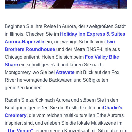
Beginnen Sie Ihre Reise in Aurora, der zweitgrößten Stadt
in Illinois. Checken Sie im
Holiday Inn Express & Suites
Aurora-Naperville
ein, nur wenige Schritte vom
Two
Brothers Roundhouse
und der Metra BNSF-Linie aus
Chicago entfernt. Holen Sie sich beim
Fox Valley Bike
Share
ein schnittiges Rad und fahren Sie nach
Montgomery, wo Sie bei
Atrevete
mit Blick auf den Fox
River hervorragende Backwaren und Süßigkeiten
genießen können.
Radeln Sie zurück nach Aurora und stöbern Sie in den
Boutiquen, genießen Sie die Köstlichkeiten bei
Charlie’s
Creamery
, die vom reichen multikulturellen Erbe Auroras
inspiriert sind, und erleben Sie die lokale Musikszene im
„The Venue“
, einem neuen Konzertsaal mit Sitzplätzen im