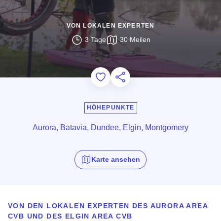
VON LOKALEN EXPERTEN
3 Tage
30 Meilen
Add to Favorites
Diese Seite teilen
HÖHEPUNKTE
Aurora, Batavia, Dundee, Elgin, Montgomery
Karte ansehen
VON DEN LOKALEN EXPERTEN DES AURORA AREA
CVB UND DES ELGIN AREA CVB