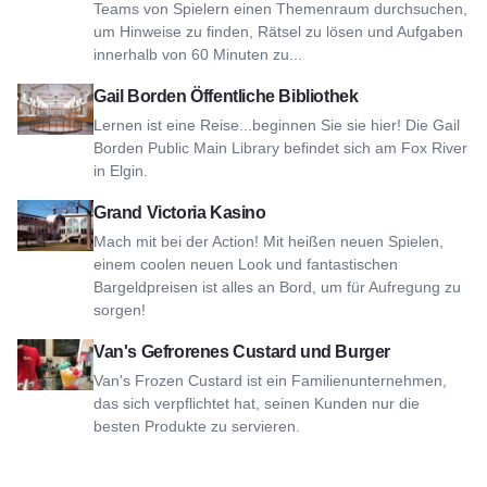
Teams von Spielern einen Themenraum durchsuchen,
um Hinweise zu finden, Rätsel zu lösen und Aufgaben
innerhalb von 60 Minuten zu...
Ansicht Gail Borden Public Library
Gail Borden Öffentliche Bibliothek
Lernen ist eine Reise...beginnen Sie sie hier! Die Gail
Borden Public Main Library befindet sich am Fox River
in Elgin.
Ansicht Grand Victoria Casino
Grand Victoria Kasino
Mach mit bei der Action! Mit heißen neuen Spielen,
einem coolen neuen Look und fantastischen
Bargeldpreisen ist alles an Bord, um für Aufregung zu
sorgen!
Van's Frozen Custard and Burgers ansehen
Van's Gefrorenes Custard und Burger
Van's Frozen Custard ist ein Familienunternehmen,
das sich verpflichtet hat, seinen Kunden nur die
besten Produkte zu servieren.