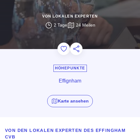
VON LOKALEN EXPERTEN
2 Tage
24 Meilen
Add to Favorites
Diese Seite teilen
HÖHEPUNKTE
Effignham
Karte ansehen
VON DEN LOKALEN EXPERTEN DES EFFINGHAM
CVB