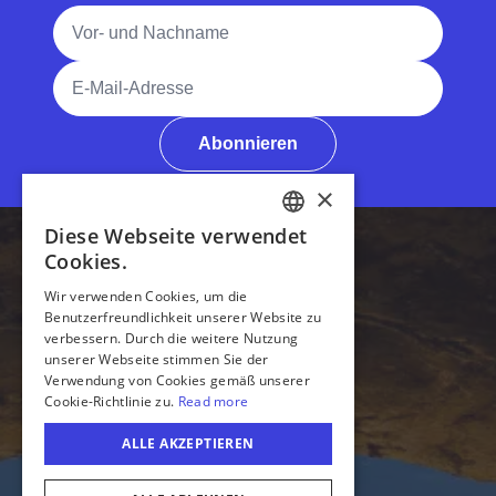
Vollständiger Name
E-Mail-Adresse
Abonnieren
×
Diese Webseite verwendet
ENGLISH
Barrierefreiheit
Cookies.
GERMAN
Wir verwenden Cookies, um die
Medien
Benutzerfreundlichkeit unserer Website zu
SPANISH
verbessern. Durch die weitere Nutzung
Tourismusbranche
ITALIAN
unserer Webseite stimmen Sie der
Verwendung von Cookies gemäß unserer
Touren in Illinois
FRENCH
Cookie-Richtlinie zu.
Read more
JAPANESE
Sport in Illinois
ALLE AKZEPTIEREN
Treffen in Illinois