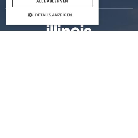
ALLE ABLEHNEN
DETAILS ANZEIGEN
COOKIE-EINSTELLUNGEN
Offizielle Webseite des Tourismusverbandes
Illinois
Amt für Handel und Wirtschaft von Illinois
US-Bundesstaat Illinois
Datenschutz
Sitemap
Cookie-Einstellungen