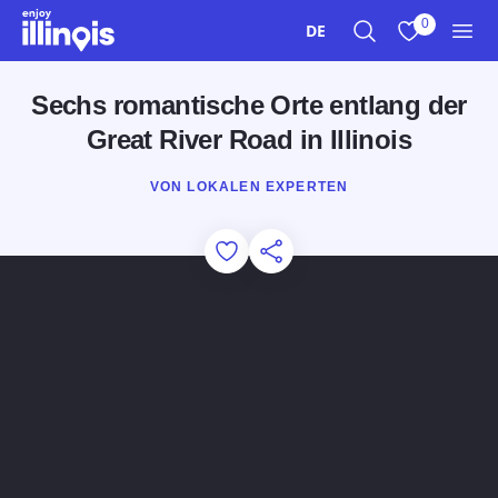
Zum Hauptinhalt springen
0
DE
Suche
Meine Favori
Men
Sechs romantische Orte entlang der
Great River Road in Illinois
VON LOKALEN EXPERTEN
Add to Favorites
Diese Seite teilen