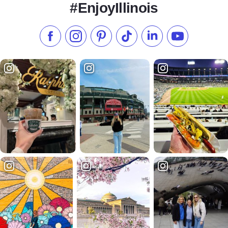
#EnjoyIllinois
Liken Sie uns auf Facebook
Folgen Sie uns auf Instagram
Besuchen Sie unser Pinterest
Folgen Sie uns auf TikTok
Folgen Sie uns auf L
Abonnieren S