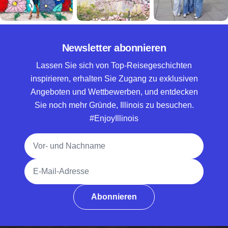
Newsletter abonnieren
Lassen Sie sich von Top-Reisegeschichten
inspirieren, erhalten Sie Zugang zu exklusiven
Angeboten und Wettbewerben, und entdecken
Sie noch mehr Gründe, Illinois zu besuchen.
#EnjoyIllinois
Vollständiger Name
E-Mail-Adresse
Abonnieren