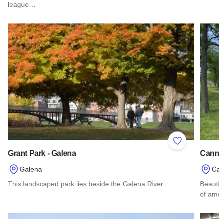
league…
Read more about The O'Fallon Family Sports Park
Add to Favor
Grant Park - Galena
Cann
Galena
Ca
This landscaped park lies beside the Galena River.
Beauti
of ame
Read more about Grant Park - Galena
Read