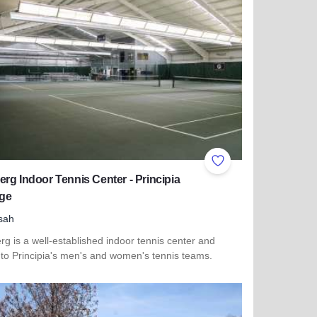
ites
Add to Favorites
rg Indoor Tennis Center - Principia
ege
sah
g is a well-established indoor tennis center and
to Principia's men's and women's tennis teams.
more about Hexberg Indoor Tennis Center - Principia College