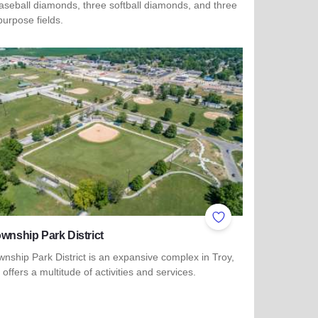
aseball diamonds, three softball diamonds, and three
purpose fields.
more about Bethalto Sports Complex
ites
Add to Favorites
ownship Park District
wnship Park District is an expansive complex in Troy,
t offers a multitude of activities and services.
more about Tri-Township Park District