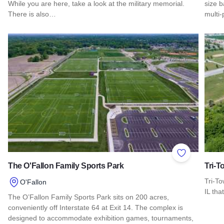
While you are here, take a look at the military memorial.
size b
There is also…
multi-
Read more about Bruce Park
Read 
Add to Favor
The O'Fallon Family Sports Park
Tri-T
Tri-To
O'Fallon
IL tha
The O’Fallon Family Sports Park sits on 200 acres,
conveniently off Interstate 64 at Exit 14. The complex is
Read 
designed to accommodate exhibition games, tournaments,