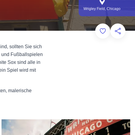
Wrigley Field, Chicago
Add to Favorit
Diese Sei
nd, sollten Sie sich
- und Fußballspielen
te Sox sind alle in
in Spiel wird mit
ten, malerische
Professionelle Teams