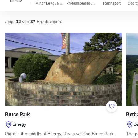
FILTER
Minor League Mannschaften
Professionelle Teams
Rennsport
Zeigt
12
von
37
Ergebnissen
.
Add to Favor
Bruce Park
Beth
Energy
Be
Right in the middle of Energy, IL you will find Bruce Park.
The pa