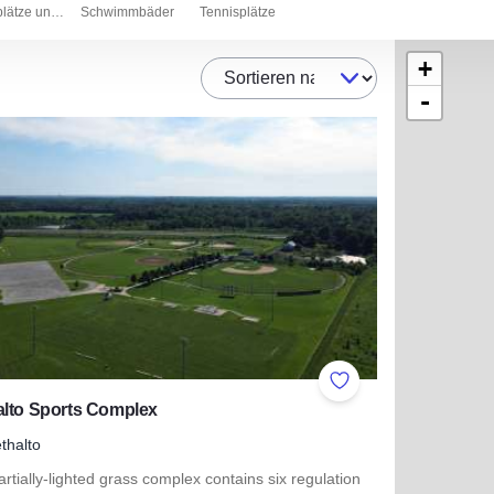
Sportplätze und Stadien
Schwimmbäder
Tennisplätze
+
Sortieren nach
-
ites
Add to Favorites
alto Sports Complex
thalto
rtially-lighted grass complex contains six regulation