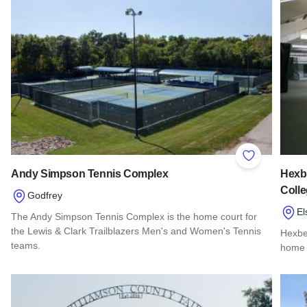
Add to Favor
Andy Simpson Tennis Complex
Hexbe
Coll
Godfrey
El
The Andy Simpson Tennis Complex is the home court for
the Lewis & Clark Trailblazers Men's and Women's Tennis
Hexber
teams.
home 
Read more about Andy Simpson Tennis Complex
Read 