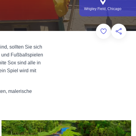
Wrigley Field, Chicago
Add to Favorit
Diese Sei
nd, sollten Sie sich
- und Fußballspielen
te Sox sind alle in
in Spiel wird mit
ten, malerische
Golfplätze