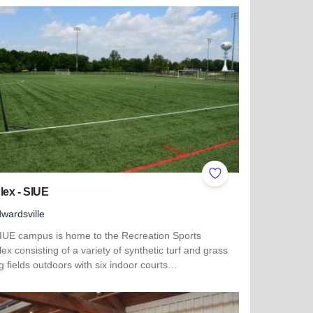
more about Bruce Park
ites
Add to Favorites
ex - SIUE
wardsville
IUE campus is home to the Recreation Sports
x consisting of a variety of synthetic turf and grass
g fields outdoors with six indoor courts…
 more about RecPlex - SIUE