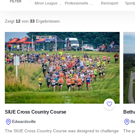
FILTER
Minor League Mannschaften
Professionelle Teams
Rennsport
Zeigt
12
von
33
Ergebnissen
.
Add to Favor
SIUE Cross Country Course
Beth
Edwardsville
Be
The SIUE Cross Country Course was designed to challenge
The pa