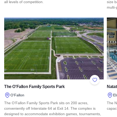
all levels of competition.
size b
multi-
Read more about SIUE Cross Country Course
Read 
Add to Favor
The O'Fallon Family Sports Park
Natat
O'Fallon
El
The O’Fallon Family Sports Park sits on 200 acres,
The Na
conveniently off Interstate 64 at Exit 14. The complex is
capaci
designed to accommodate exhibition games, tournaments,