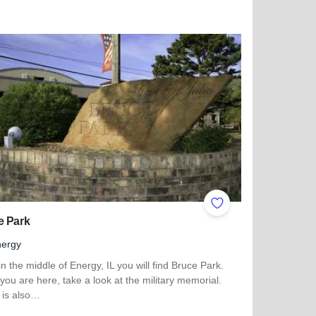
more about Natatorium - Principia College
ites
Add to Favorites
e Park
nergy
in the middle of Energy, IL you will find Bruce Park.
you are here, take a look at the military memorial.
 is also…