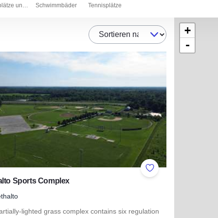
Sportplätze und Stadien
Schwimmbäder
Tennisplätze
+
Sortieren nach
-
ites
Add to Favorites
alto Sports Complex
thalto
rtially-lighted grass complex contains six regulation