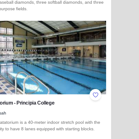
aseball diamonds, three softball diamonds, and three
purpose fields.
more about Bethalto Sports Complex
ites
Add to Favorites
orium - Principia College
sah
tatorium is a 40-meter indoor stretch pool with the
ty to have 8 lanes equipped with starting blocks.