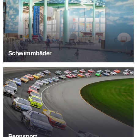
Schwimmbäder
Rennsport
Rennsport