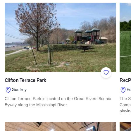
Read 
Add to Favor
Clifton Terrace Park
RecPl
Godfrey
Ed
Clifton Terrace Park is located on the Great Rivers Scenic
The S
Byway along the Mississippi River.
Comple
playin
Read more about Clifton Terrace Park
Read