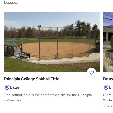
Read 
league…
Read more about The O'Fallon Family Sports Park
Add to Favor
Principia College Softball Field
Bruc
Elsah
E
The softball field is the competition site for the Principia
Right 
softball team.
While 
There
Read more about Principia College Softball Field