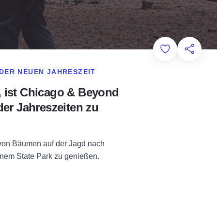
Add to Favorit
Diese Sei
DER NEUEN JAHRESZEIT
t, ist Chicago & Beyond
der Jahreszeiten zu
n von Bäumen auf der Jagd nach
inem State Park zu genießen.