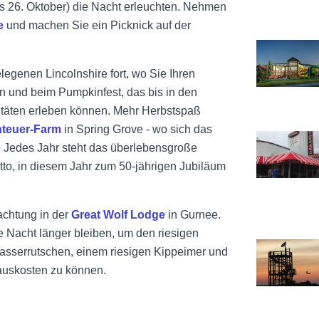
is 26. Oktober) die Nacht erleuchten. Nehmen
e
und machen Sie ein Picknick auf der
Siehe Great 
legenen Lincolnshire fort, wo Sie Ihren
en
und beim Pumpkinfest, das bis in den
tivitäten erleben können. Mehr Herbstspaß
teuer-Farm
in Spring Grove - wo sich das
Siehe Walke
t! Jedes Jahr steht das überlebensgroße
tto, in diesem Jahr zum 50-jährigen Jubiläum
chtung in der
Great Wolf Lodge
in Gurnee.
e Nacht länger bleiben, um den riesigen
Richardson 
asserrutschen, einem riesigen Kippeimer und
 auskosten zu können.