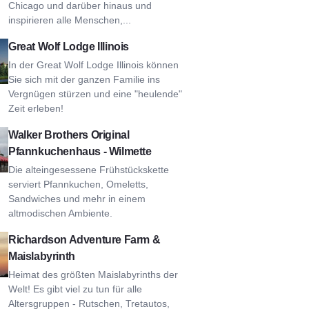
Chicago und darüber hinaus und
inspirieren alle Menschen,...
Wolf Lodge Illinois
Great Wolf Lodge Illinois
In der Great Wolf Lodge Illinois können
Sie sich mit der ganzen Familie ins
Vergnügen stürzen und eine "heulende"
Zeit erleben!
r Brothers Original Pfannkuchenhaus - Wilmette
Walker Brothers Original
Pfannkuchenhaus - Wilmette
Die alteingesessene Frühstückskette
serviert Pfannkuchen, Omeletts,
Sandwiches und mehr in einem
altmodischen Ambiente.
Adventure Farm & Maislabyrinth ansehen
Richardson Adventure Farm &
Maislabyrinth
Heimat des größten Maislabyrinths der
Welt! Es gibt viel zu tun für alle
Altersgruppen - Rutschen, Tretautos,