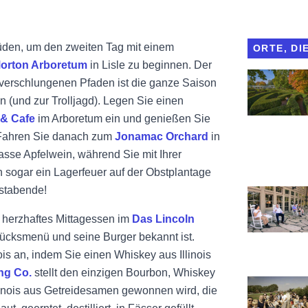
den, um den zweiten Tag mit einem
ORTE, DI
orton Arboretum
in Lisle zu beginnen. Der
Das Morton 
 verschlungenen Pfaden ist die ganze Saison
n (und zur Trolljagd). Legen Sie einen
 & Cafe
im Arboretum ein und genießen Sie
. Fahren Sie danach zum
Jonamac Orchard
in
asse Apfelwein, während Sie mit Ihrer
 sogar ein Lagerfeuer auf der Obstplantage
bstabende!
Ansicht Sta
n herzhaftes Mittagessen im
Das Lincoln
tücksmenü und seine Burger bekannt ist.
nois an, indem Sie einen Whiskey aus Illinois
ing Co.
stellt den einzigen Bourbon, Whiskey
Ansicht Jon
linois aus Getreidesamen gewonnen wird, die