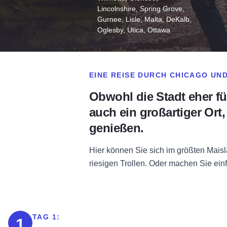
Lincolnshire, Spring Grove,
Gurnee, Lisle, Malta, DeKalb,
Oglesby, Utica, Ottawa
EINE REISE DURCH CHICAGO UN
Obwohl die Stadt eher für
auch ein großartiger Ort
genießen.
Hier können Sie sich im größten Mais
riesigen Trollen. Oder machen Sie ei
TAG 1:
1