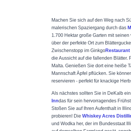
Machen Sie sich auf den Weg nach Sü
malerischen Spaziergang durch das
M
1.700 Hektar große Garten mit seinen
über der perfekte Ort zum Blättergucke
Zwischenstopp im
Ginkgo
Restaurant
die Aussicht auf die fallenden Blätter
Malta. Genießen Sie dort eine heiße T
Mannschaft Äpfel pflücken. Sie können
reservieren - perfekt für knackige Her
Als nächstes sollten Sie in DeKalb ei
Inn
das für sein hervorragendes Frühs
Stoßen Sie auf Ihren Aufenthalt in Illi
probieren! Die
Whiskey Acres Distill
und Wodka her, der im Bundesstaat Il