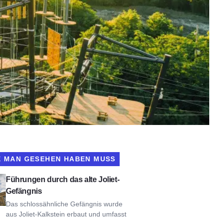
E MAN GESEHEN HABEN MUSS
uren durchs alte Joliet ansehen
Führungen durch das alte Joliet-
Gefängnis
Das schlossähnliche Gefängnis wurde
aus Joliet-Kalkstein erbaut und umfasst