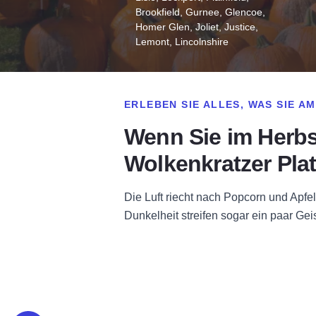
Brookfield, Gurnee, Glencoe,
Homer Glen, Joliet, Justice,
Lemont, Lincolnshire
ERLEBEN SIE ALLES, WAS SIE A
Wenn Sie im Herbs
Wolkenkratzer Plat
Die Luft riecht nach Popcorn und Apf
Dunkelheit streifen sogar ein paar Gei