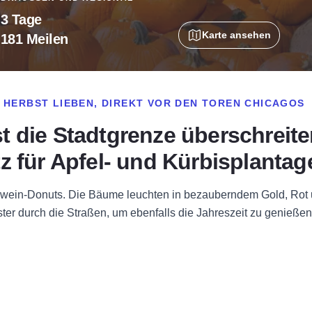
3 Tage
Karte ansehen
181 Meilen
M HERBST LIEBEN, DIREKT VOR DEN TOREN CHICAGOS
t die Stadtgrenze überschreit
z für Apfel- und Kürbisplantag
elwein-Donuts. Die Bäume leuchten in bezauberndem Gold, Rot
ster durch die Straßen, um ebenfalls die Jahreszeit zu genießen