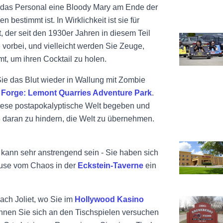
 das Personal eine Bloody Mary am Ende der
n bestimmt ist. In Wirklichkeit ist sie für
, der seit den 1930er Jahren in diesem Teil
Siehe Haunt
vorbei, und vielleicht werden Sie Zeuge,
, um ihren Cocktail zu holen.
ie das Blut wieder in Wallung mit Zombie
 Forge: Lemont Quarries Adventure Park
.
diese postapokalyptische Welt begeben und
 daran zu hindern, die Welt zu übernehmen.
Ansicht Hol
kann sehr anstrengend sein - Sie haben sich
ause vom Chaos in der
Eckstein-Taverne
ein
nach Joliet, wo Sie im
Hollywood Kasino
Ansicht Bro
nnen Sie sich an den Tischspielen versuchen