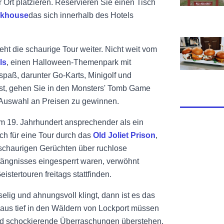
 Ort platzieren. Reservieren Sie einen Tisch
akhouse
das sich innerhalb des Hotels
Ansicht Cor
t die schaurige Tour weiter. Nicht weit vom
ls
, einen Halloween-Themenpark mit
spaß, darunter Go-Karts, Minigolf und
st, gehen Sie in den Monsters' Tomb Game
 Auswahl an Preisen zu gewinnen.
m 19. Jahrhundert ansprechender als ein
ch für eine Tour durch das
Old Joliet Prison
,
schaurigen Gerüchten über ruchlose
fängnisses eingesperrt waren, verwöhnt
stertouren freitags stattfinden.
elig und ahnungsvoll klingt, dann ist es das
aus tief in den Wäldern von Lockport müssen
d schockierende Überraschungen überstehen,