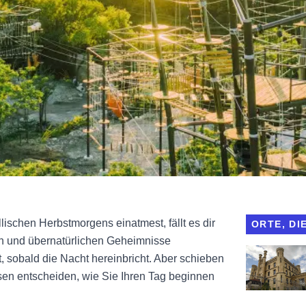
llischen Herbstmorgens einatmest, fällt es dir
ORTE, DI
ken und übernatürlichen Geheimnisse
Gefängnis-To
, sobald die Nacht hereinbricht. Aber schieben
ssen entscheiden, wie Sie Ihren Tag beginnen