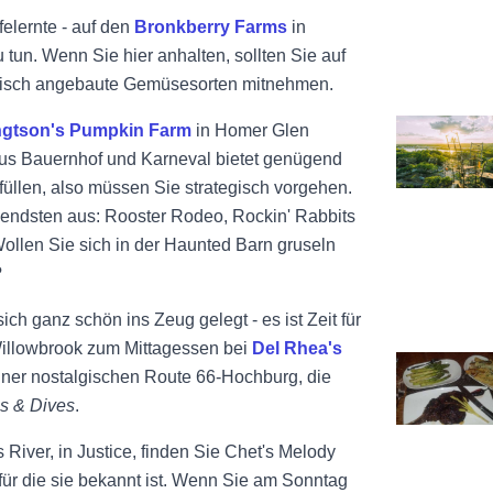
felernte - auf den
Bronkberry Farms
in
u tun. Wenn Sie hier anhalten, sollten Sie auf
frisch angebaute Gemüsesorten mitnehmen.
Siehe Die S
gtson's Pumpkin Farm
in Homer Glen
aus Bauernhof und Karneval bietet genügend
füllen, also müssen Sie strategisch vorgehen.
endsten aus: Rooster Rodeo, Rockin' Rabbits
llen Sie sich in der Haunted Barn gruseln
?
ich ganz schön ins Zeug gelegt - es ist Zeit für
illowbrook zum Mittagessen bei
Del Rhea's
Siehe Final
einer nostalgischen Route 66-Hochburg, die
ns & Dives
.
River, in Justice, finden Sie Chet's Melody
für die sie bekannt ist. Wenn Sie am Sonntag