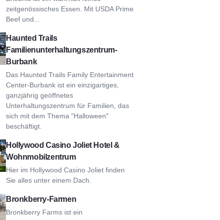
zeitgenössisches Essen. Mit USDA Prime
Beef und...
ed Trails Family Entertainment Center-Burbank
Haunted Trails
Familienunterhaltungszentrum-
Burbank
Das Haunted Trails Family Entertainment
Center-Burbank ist ein einzigartiges,
ganzjährig geöffnetes
Unterhaltungszentrum für Familien, das
sich mit dem Thema "Halloween"
beschäftigt.
lywood Casino Joliet Hotel & RV Resort
Hollywood Casino Joliet Hotel &
Wohnmobilzentrum
Hier im Hollywood Casino Joliet finden
Sie alles unter einem Dach.
nkberry Farms
Bronkberry-Farmen
Bronkberry Farms ist ein