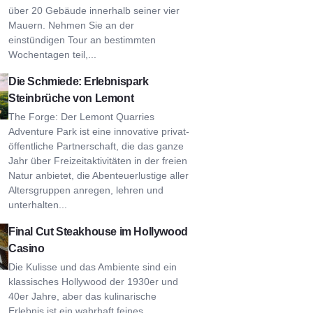
über 20 Gebäude innerhalb seiner vier
Mauern. Nehmen Sie an der
einstündigen Tour an bestimmten
Wochentagen teil,...
chmiede: Lemont Quarries Adventure Park
Die Schmiede: Erlebnispark
Steinbrüche von Lemont
The Forge: Der Lemont Quarries
Adventure Park ist eine innovative privat-
öffentliche Partnerschaft, die das ganze
Jahr über Freizeitaktivitäten in der freien
Natur anbietet, die Abenteuerlustige aller
Altersgruppen anregen, lehren und
unterhalten...
 Cut Steakhouse im Hollywood Casino
Final Cut Steakhouse im Hollywood
Casino
Die Kulisse und das Ambiente sind ein
klassisches Hollywood der 1930er und
40er Jahre, aber das kulinarische
Erlebnis ist ein wahrhaft feines