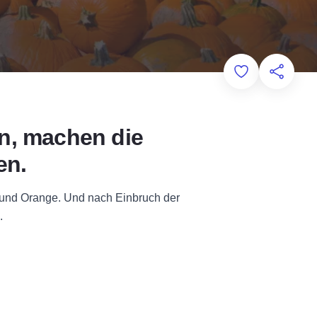
Add to Favorit
Diese Sei
en, machen die
en.
 und Orange. Und nach Einbruch der
.