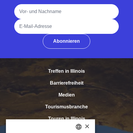
Vollständiger Name
E-Mail-Adresse
Abonnieren
Treffen in Illinois
Barrierefreiheit
Medien
Tourismusbranche
Touren in Illinois
×
Sport in Illinois