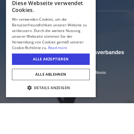
Diese Webseite verwendet
ENGLISH
Cookies.
GERMAN
Wir verwenden Cookies, um die
Benutzerfreundlichkeit unserer Website zu
SPANISH
verbessern. Durch die weitere Nutzung
ITALIAN
unserer Webseite stimmen Sie der
Verwendung von Cookies gemäß unserer
FRENCH
Cookie-Richtlinie zu.
Read more
Offizielle Webseite des Tourismusverbandes
JAPANESE
ALLE AKZEPTIEREN
Illinois
Amt für Handel und Wirtschaft von Illinois
ALLE ABLEHNEN
US-Bundesstaat Illinois
DETAILS ANZEIGEN
COOKIE-EINSTELLUNGEN
Datenschutz
Sitemap
Cookie-Einstellungen