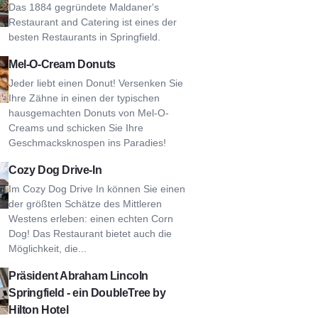
Das 1884 gegründete Maldaner's
Restaurant and Catering ist eines der
besten Restaurants in Springfield.
-O-Cream Donuts
Mel-O-Cream Donuts
Jeder liebt einen Donut! Versenken Sie
Ihre Zähne in einen der typischen
hausgemachten Donuts von Mel-O-
Creams und schicken Sie Ihre
Geschmacksknospen ins Paradies!
y Dog Drive In
Cozy Dog Drive-In
Im Cozy Dog Drive In können Sie einen
der größten Schätze des Mittleren
Westens erleben: einen echten Corn
Dog! Das Restaurant bietet auch die
Möglichkeit, die...
ident Abraham Lincoln Springfield - ein DoubleTree by Hilton H
Präsident Abraham Lincoln
Springfield - ein DoubleTree by
Hilton Hotel