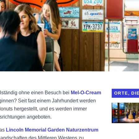
llständig ohne einen Besuch bei
Mel-O-Cream
ORTE, DI
eginnen? Seit fast einem Jahrhundert werden
Abraham Lin
donuts hergestellt, und es werden immer
srichtungen angeboten.
das
Lincoln Memorial Garden Naturzentrum
Landschaften des Mittleren Westens zu