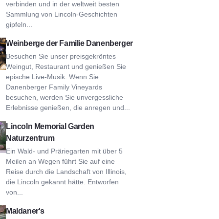
verbinden und in der weltweit besten
Sammlung von Lincoln-Geschichten
gipfeln...
berger Family Vineyards
Weinberge der Familie Danenberger
Besuchen Sie unser preisgekröntes
Weingut, Restaurant und genießen Sie
epische Live-Musik. Wenn Sie
Danenberger Family Vineyards
besuchen, werden Sie unvergessliche
Erlebnisse genießen, die anregen und...
coln Memorial Garden Nature Center
Lincoln Memorial Garden
Naturzentrum
Ein Wald- und Präriegarten mit über 5
Meilen an Wegen führt Sie auf eine
Reise durch die Landschaft von Illinois,
die Lincoln gekannt hätte. Entworfen
von...
daner's
Maldaner's