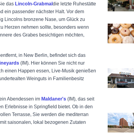
Sie das
Lincoln-Grabmal
die letzte Ruhestätte
nd ein passender nächster Halt. Vor dem
g Lincolns bronzene Nase, um Glück zu
Ansicht Mel
h zu Herzen nehmen sollte, besonders wenn
Innere des Grabes besichtigen möchten,
entfernt, in New Berlin, befindet sich das
ineyards
(IM). Hier können Sie nicht nur
uch einen Happen essen, Live-Musik genießen
Ansicht Coz
undertealten Weinguts in Familienbesitz
ür ein Abendessen im
Maldaner's
(IM), das seit
 Erlebnisse in Springfield bietet. Ob in den
ollen Terrasse, Sie werden die mediterran
Ansicht Präs
mit saisonalen, lokal bezogenen Zutaten