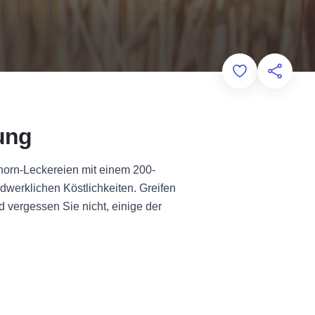
Add to Favorit
Diese Sei
lung
 Ahorn-Leckereien mit einem 200-
dwerklichen Köstlichkeiten. Greifen
d vergessen Sie nicht, einige der