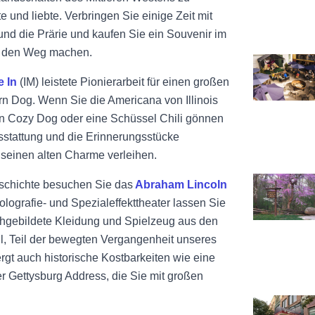
e und liebte. Verbringen Sie einige Zeit mit
nd die Prärie und kaufen Sie ein Souvenir im
auf den Weg machen.
Siehe Danen
 In
(IM) leistete Pionierarbeit für einen großen
rn Dog. Wenn Sie die Americana von Illinois
nen Cozy Dog oder eine Schüssel Chili gönnen
sstattung und die Erinnerungsstücke
 seinen alten Charme verleihen.
Ansicht Lin
Geschichte besuchen Sie das
Abraham Lincoln
olografie- und Spezialeffekttheater lassen Sie
chgebildete Kleidung und Spielzeug aus den
, Teil der bewegten Vergangenheit unseres
gt auch historische Kostbarkeiten wie eine
r Gettysburg Address, die Sie mit großen
Ansicht Mal